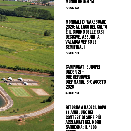
mondo Under 14
7 Agosto 2026
Mondiali di Wakeboard
2026: al Lago del Salto
è il giorno delle fasi
decisive, azzurri a
valanga verso le
semifinali
7 Agosto 2026
Campionati Europei
Under 21 –
Bremerhaven
(Germania) 6-9 agosto
2026
6 Agosto 2026
Ritorna a Badesi, dopo
11 anni, uno dei
contest di surf più
acclamati nel nord
Sardegna: il “Log