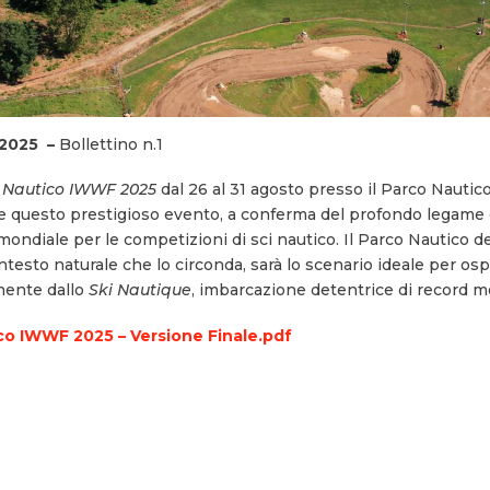
 2025 –
Bollettino n.1
 Nautico IWWF 2025
dal 26 al 31 agosto presso il Parco Nautico
glie questo prestigioso evento, a conferma del profondo legame 
 mondiale per le competizioni di sci nautico. Il Parco Nautico d
testo naturale che lo circonda, sarà lo scenario ideale per ospita
amente dallo
Ski Nautique
, imbarcazione detentrice di record mo
ico IWWF 2025 – Versione Finale.pdf