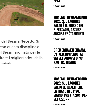
Fest”.
6 Agosto 2026
Mondiali di Wakeboard
2026: sul Lago del
Salto è il giorno dei
ripescaggi, azzurri
ancora protagonisti
5 Agosto 2026
 del Sesia a Recetto. Si
con questa disciplina e
Bremerhaven chiama,
el Sesia, rinomato per le
l’Italia risponde: al
re i migliori atleti della
via gli Europei di Sci
Nautico Disabili
ndiali.
5 Agosto 2026
Mondiali di Wakeboard
2026: sul Lago del
Salto le qualifiche
entrano nel vivo,
grandi prestazioni per
gli azzurri
5 Agosto 2026