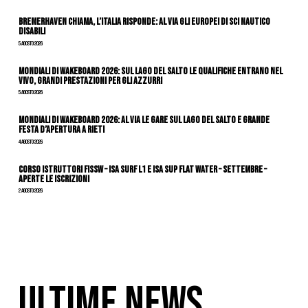
Bremerhaven chiama, l’Italia risponde: al via gli Europei di Sci Nautico
Disabili
5 Agosto 2026
Mondiali di Wakeboard 2026: sul Lago del Salto le qualifiche entrano nel
vivo, grandi prestazioni per gli azzurri
5 Agosto 2026
Mondiali di Wakeboard 2026: al via le gare sul Lago del Salto e grande
festa d’apertura a Rieti
4 Agosto 2026
CORSO ISTRUTTORI FISSW – ISA SURF L1 e ISA SUP Flat Water – SETTEMBRE –
APERTE LE ISCRIZIONI
2 Agosto 2026
ULTIME NEWS