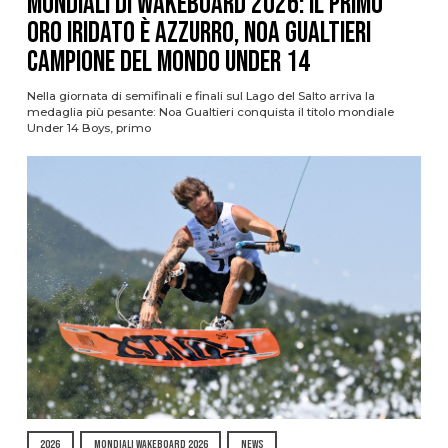
Mondiali di Wakeboard 2026: il primo
oro iridato è azzurro, Noa Gualtieri
campione del mondo Under 14
Nella giornata di semifinali e finali sul Lago del Salto arriva la
medaglia più pesante: Noa Gualtieri conquista il titolo mondiale
Under 14 Boys, primo
2026
MONDIALI WAKEBOARD 2026
NEWS