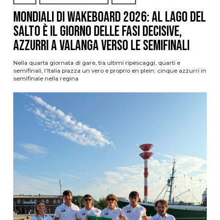
Mondiali di Wakeboard 2026: al Lago del
Salto è il giorno delle fasi decisive,
azzurri a valanga verso le semifinali
Nella quarta giornata di gare, tra ultimi ripescaggi, quarti e
semifinali, l’Italia piazza un vero e proprio en plein: cinque azzurri in
semifinale nella regina