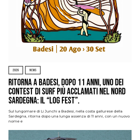
2026
NEWS
Ritorna a Badesi, dopo 11 anni, uno dei
contest di surf più acclamati nel nord
Sardegna: il “Log Fest”.
Sul lungomare di Li Junchi a Badesi, nella costa gallurese della
Sardegna, ritorna dopo una lunga assenza di 11 anni, con un nuovo
nome e