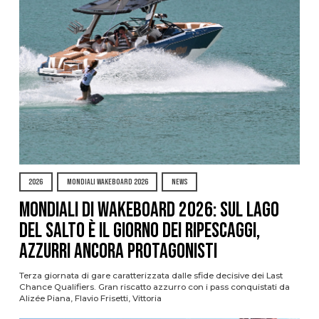
2026
MONDIALI WAKEBOARD 2026
NEWS
Mondiali di Wakeboard 2026: sul Lago
del Salto è il giorno dei ripescaggi,
azzurri ancora protagonisti
Terza giornata di gare caratterizzata dalle sfide decisive dei Last
Chance Qualifiers. Gran riscatto azzurro con i pass conquistati da
Alizée Piana, Flavio Frisetti, Vittoria