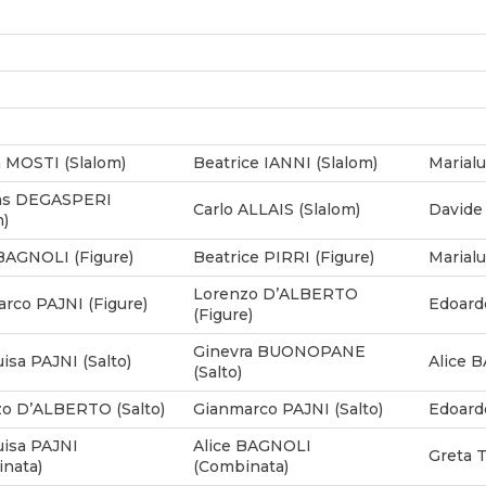
 MOSTI (Slalom)
Beatrice IANNI (Slalom)
Marialu
s DEGASPERI
Carlo ALLAIS (Slalom)
Davide
m)
BAGNOLI (Figure)
Beatrice PIRRI (Figure)
Marialu
Lorenzo D’ALBERTO
rco PAJNI (Figure)
Edoard
(Figure)
Ginevra BUONOPANE
uisa PAJNI (Salto)
Alice 
(Salto)
o D’ALBERTO (Salto)
Gianmarco PAJNI (Salto)
Edoard
uisa PAJNI
Alice BAGNOLI
Greta 
nata)
(Combinata)