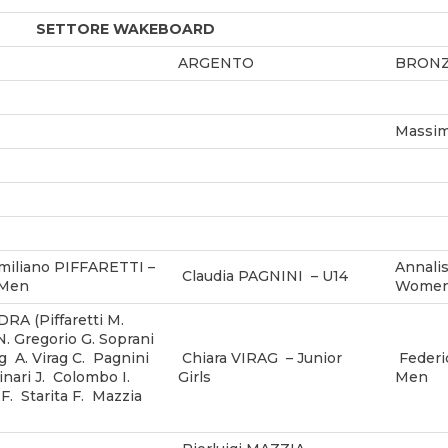
SETTORE WAKEBOARD
ARGENTO
BRON
Massim
miliano PIFFARETTI –
Annali
Claudia PAGNINI – U14
 Men
Wome
A (Piffaretti M.
N. Gregorio G. Soprani
ag A. Virag C. Pagnini
Chiara VIRAG – Junior
Federi
inari J. Colombo I.
Girls
Men
 F. Starita F. Mazzia