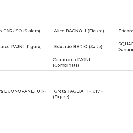
o CARUSO (Slalom)
Alice BAGNOLI (Figure)
Edoard
SQUADR
rco PAJNI (Figure)
Edoardo BERIO (Salto)
Domini,
Gianmarco PAJNI
(Combinata)
ra BUONOPANE- U17-
Greta TAGLIATI – U17 –
(Figure)