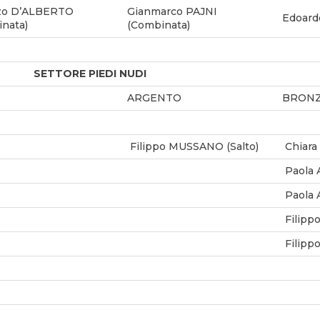
zo D’ALBERTO
Gianmarco PAJNI
Edoard
nata)
(Combinata)
SETTORE PIEDI NUDI
ARGENTO
BRON
Filippo MUSSANO (Salto)
Chiar
Paola 
Paola 
Filipp
Filipp