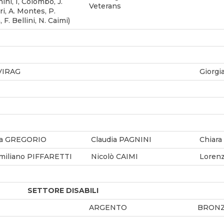
ini, I, Colombo, J.
Veterans
ri, A. Montes, P.
 F. Bellini, N. Caimi)
 VIRAG
Giorg
ia GREGORIO
Claudia PAGNINI
Chiara
miliano PIFFARETTI
Nicolò CAIMI
Loren
SETTORE DISABILI
ARGENTO
BRON