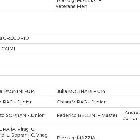
Pierluigi MAZZIA –
Veterans Men
ia GREGORIO
ò CAIMI
a PAGNINI -U14
Julia MOLINARI – U14
VIRAG – Junior
Chiara VIRAG – Junior
Andre
zo SOPRANI-Junior
Federico BELLINI – Master
Junior
A (A. Virag, G.
o, L. Soprani, C. Virag,
Pierluigi MAZZIA –