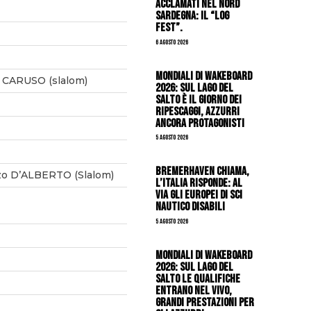
acclamati nel nord
Sardegna: il “Log
Fest”.
6 Agosto 2026
Mondiali di Wakeboard
 CARUSO (slalom)
2026: sul Lago del
Salto è il giorno dei
ripescaggi, azzurri
ancora protagonisti
5 Agosto 2026
Bremerhaven chiama,
o D’ALBERTO (Slalom)
l’Italia risponde: al
via gli Europei di Sci
Nautico Disabili
5 Agosto 2026
Mondiali di Wakeboard
2026: sul Lago del
Salto le qualifiche
entrano nel vivo,
grandi prestazioni per