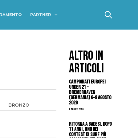
ERAMENTO
PARTNER
ALTRO IN
ARTICOLI
Campionati Europei
Under 21 –
Bremerhaven
(Germania) 6-9 agosto
2026
BRONZO
6 Agosto 2026
Ritorna a Badesi, dopo
11 anni, uno dei
contest di surf più