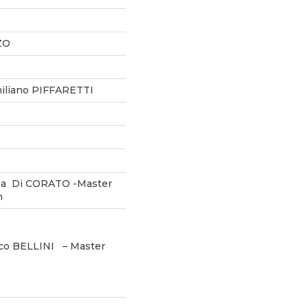
ZO
iliano PIFFARETTI
sa Di CORATO -Master
n
co BELLINI – Master