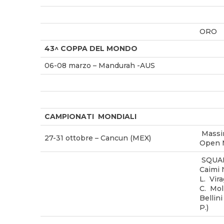
ORO
43^ COPPA DEL MONDO
06-08 marzo – Mandurah -AUS
CAMPIONATI MONDIALI
Massi
27-31 ottobre – Cancun (MEX)
Open
SQUADR
Caimi 
L. Vir
C. Mol
Bellini
P.)