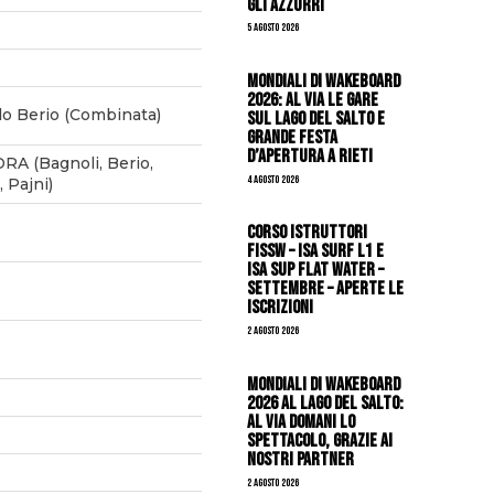
gli azzurri
5 Agosto 2026
Mondiali di Wakeboard
2026: al via le gare
o Berio (Combinata)
sul Lago del Salto e
grande festa
d’apertura a Rieti
A (Bagnoli, Berio,
4 Agosto 2026
 Pajni)
CORSO ISTRUTTORI
FISSW – ISA SURF L1 e
ISA SUP Flat Water –
SETTEMBRE – APERTE LE
ISCRIZIONI
2 Agosto 2026
Mondiali di Wakeboard
2026 al Lago del Salto:
al via domani lo
spettacolo, grazie ai
nostri Partner
2 Agosto 2026