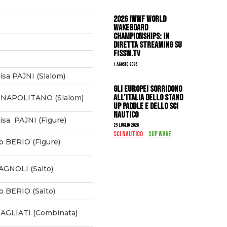
2026 IWWF WORLD
WAKEBOARD
CHAMPIONSHIPS: IN
DIRETTA STREAMING SU
FISSW.TV
1 Agosto 2026
isa PAJNI (Slalom)
Gli Europei sorridono
all’Italia dello stand
 NAPOLITANO (Slalom)
up paddle e dello sci
nautico
isa PAJNI (Figure)
29 Luglio 2026
SCI NAUTICO
SUP WAVE
o BERIO (Figure)
BAGNOLI (Salto)
o BERIO (Salto)
TAGLIATI (Combinata)