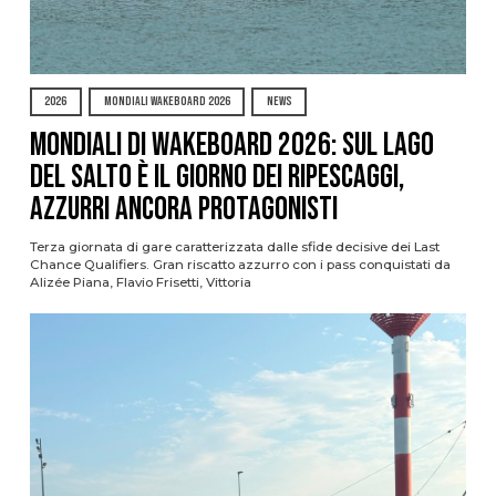
2026
MONDIALI WAKEBOARD 2026
NEWS
Mondiali di Wakeboard 2026: sul Lago
del Salto è il giorno dei ripescaggi,
azzurri ancora protagonisti
Terza giornata di gare caratterizzata dalle sfide decisive dei Last
Chance Qualifiers. Gran riscatto azzurro con i pass conquistati da
Alizée Piana, Flavio Frisetti, Vittoria