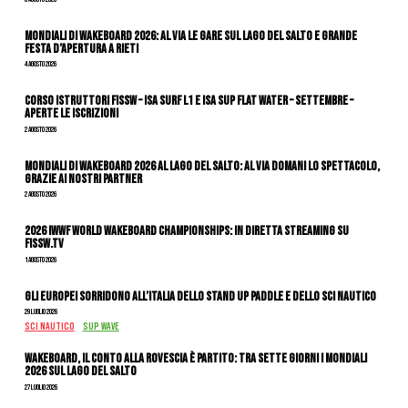
Mondiali di Wakeboard 2026: al via le gare sul Lago del Salto e grande
festa d’apertura a Rieti
4 Agosto 2026
CORSO ISTRUTTORI FISSW – ISA SURF L1 e ISA SUP Flat Water – SETTEMBRE –
APERTE LE ISCRIZIONI
2 Agosto 2026
Mondiali di Wakeboard 2026 al Lago del Salto: al via domani lo spettacolo,
grazie ai nostri Partner
2 Agosto 2026
2026 IWWF WORLD WAKEBOARD CHAMPIONSHIPS: IN DIRETTA STREAMING SU
FISSW.TV
1 Agosto 2026
Gli Europei sorridono all’Italia dello stand up paddle e dello sci nautico
29 Luglio 2026
SCI NAUTICO
SUP WAVE
Wakeboard, il conto alla rovescia è partito: tra sette giorni i Mondiali
2026 sul Lago del Salto
27 Luglio 2026