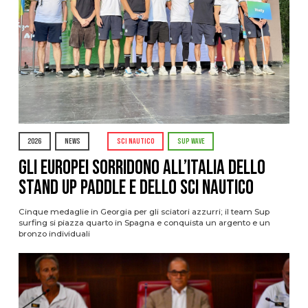
2026
NEWS
SCI NAUTICO
SUP WAVE
Gli Europei sorridono all’Italia dello
stand up paddle e dello sci nautico
Cinque medaglie in Georgia per gli sciatori azzurri; il team Sup
surfing si piazza quarto in Spagna e conquista un argento e un
bronzo individuali