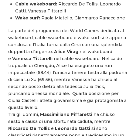
Cable wakeboard:
Riccardo De Tollis, Leonardo
Gatti, Vanessa Tittarelli
Wake surf:
Paola Miatello, Gianmarco Panaccione
La parte del programma dei World Games dedicata al
wakeboard, cable wakeboard e wake surf si è appena
conclusa e l’Italia torna dalla Cina con una splendida
doppietta d’argento:
Alice Virag
nel wakeboard
e
Vanessa Tittarelli
nel cable wakeboard. Nel caldo
tropicale di Chengdu, Alice ha eseguito una run
impeccabile (68.44), l’unica a tenere testa alla padrona
di casa Lu Xu (69.56), mentre Vanessa ha chiuso al
secondo posto dietro alla tedesca Julia Rick,
pluricampionessa mondiale. Quarta posizione per
Giulia Castelli, atleta giovanissima e già protagonista a
questo livello.
Tra gli uomini,
Massimiliano Piffaretti
ha chiuso
sesto a causa di una sfortunata caduta, mentre
Riccardo De Tollis
e
Leonardo Gatti
si sono
classificati rispettivamente nono e tredicesimo in un