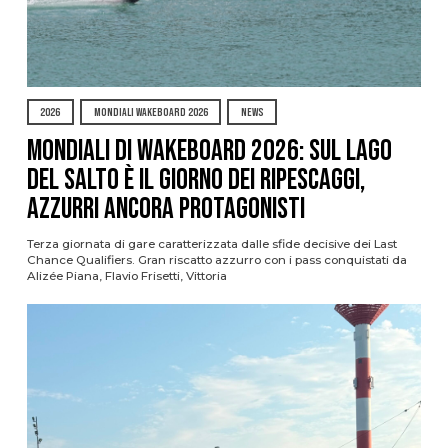
2026
MONDIALI WAKEBOARD 2026
NEWS
Mondiali di Wakeboard 2026: sul Lago
del Salto è il giorno dei ripescaggi,
azzurri ancora protagonisti
Terza giornata di gare caratterizzata dalle sfide decisive dei Last
Chance Qualifiers. Gran riscatto azzurro con i pass conquistati da
Alizée Piana, Flavio Frisetti, Vittoria