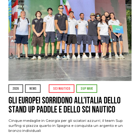
2026
NEWS
SCI NAUTICO
SUP WAVE
Gli Europei sorridono all’Italia dello
stand up paddle e dello sci nautico
Cinque medaglie in Georgia per gli sciatori azzurri; il team Sup
surfing si piazza quarto in Spagna e conquista un argento e un
bronzo individuali