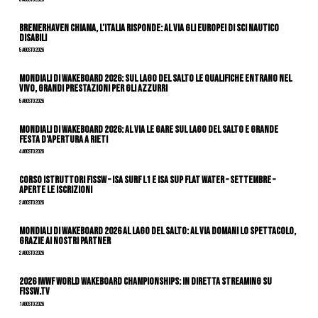
Bremerhaven chiama, l’Italia risponde: al via gli Europei di Sci Nautico
Disabili
5 Agosto 2026
Mondiali di Wakeboard 2026: sul Lago del Salto le qualifiche entrano nel
vivo, grandi prestazioni per gli azzurri
5 Agosto 2026
Mondiali di Wakeboard 2026: al via le gare sul Lago del Salto e grande
festa d’apertura a Rieti
4 Agosto 2026
CORSO ISTRUTTORI FISSW – ISA SURF L1 e ISA SUP Flat Water – SETTEMBRE –
APERTE LE ISCRIZIONI
2 Agosto 2026
Mondiali di Wakeboard 2026 al Lago del Salto: al via domani lo spettacolo,
grazie ai nostri Partner
2 Agosto 2026
2026 IWWF WORLD WAKEBOARD CHAMPIONSHIPS: IN DIRETTA STREAMING SU
FISSW.TV
1 Agosto 2026