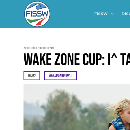
FISSW
DIS
Pubblicato:
19 Luglio 2023
WAKE ZONE CUP: I^ T
NEWS
WAKEBOARD BOAT