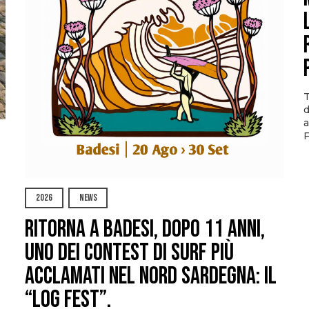
T
d
a
F
2026
NEWS
Ritorna a Badesi, dopo 11 anni,
uno dei contest di surf più
acclamati nel nord Sardegna: il
“Log Fest”.