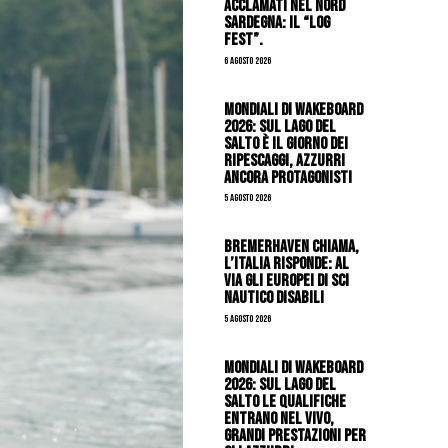
acclamati nel nord
Sardegna: il “Log
Fest”.
6 Agosto 2026
Mondiali di Wakeboard
2026: sul Lago del
Salto è il giorno dei
ripescaggi, azzurri
ancora protagonisti
5 Agosto 2026
Bremerhaven chiama,
l’Italia risponde: al
via gli Europei di Sci
Nautico Disabili
5 Agosto 2026
Mondiali di Wakeboard
2026: sul Lago del
Salto le qualifiche
entrano nel vivo,
grandi prestazioni per