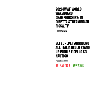
2026 IWWF WORLD
WAKEBOARD
CHAMPIONSHIPS: IN
DIRETTA STREAMING SU
FISSW.TV
1 Agosto 2026
Gli Europei sorridono
all’Italia dello stand
up paddle e dello sci
nautico
29 Luglio 2026
SCI NAUTICO
SUP WAVE