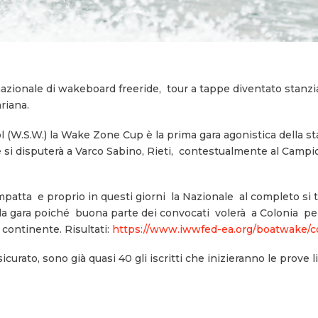
zionale di wakeboard freeride, tour a tappe diventato stanzial
riana.
.S.W.) la Wake Zone Cup è la prima gara agonistica della sta
 si disputerà a Varco Sabino, Rieti, contestualmente al Campio
tta e proprio in questi giorni la Nazionale al completo si tr
 la gara poiché buona parte dei convocati volerà a Colonia p
continente. Risultati:
https://www.iwwfed-ea.org/boatwake/c
rato, sono già quasi 40 gli iscritti che inizieranno le prove l