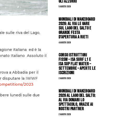
gli azzurri
5 Agosto 2026
Mondiali di Wakeboard
2026: al via le gare
sul Lago del Salto e
grande festa
e sulle riva del Lago,
d’apertura a Rieti
4 Agosto 2026
gione italiana ed è la
CORSO ISTRUTTORI
nato Italiano Assoluto il
FISSW – ISA SURF L1 e
ISA SUP Flat Water –
SETTEMBRE – APERTE LE
ova a Abbadia per il
ISCRIZIONI
er disputare la IWWF
2 Agosto 2026
ompetitions/2023
Mondiali di Wakeboard
2026 al Lago del Salto:
ibere lunedì sulle due
al via domani lo
spettacolo, grazie ai
nostri Partner
2 Agosto 2026