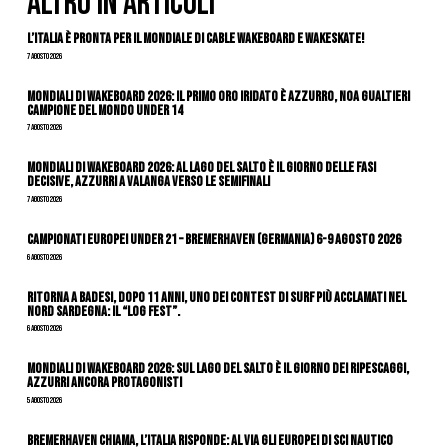
ALTRO IN ARTICOLI
L’Italia è pronta per il Mondiale di Cable Wakeboard e Wakeskate!
7 Agosto 2026
Mondiali di Wakeboard 2026: il primo oro iridato è azzurro, Noa Gualtieri
campione del mondo Under 14
7 Agosto 2026
Mondiali di Wakeboard 2026: al Lago del Salto è il giorno delle fasi
decisive, azzurri a valanga verso le semifinali
7 Agosto 2026
Campionati Europei Under 21 – Bremerhaven (Germania) 6-9 agosto 2026
6 Agosto 2026
Ritorna a Badesi, dopo 11 anni, uno dei contest di surf più acclamati nel
nord Sardegna: il “Log Fest”.
6 Agosto 2026
Mondiali di Wakeboard 2026: sul Lago del Salto è il giorno dei ripescaggi,
azzurri ancora protagonisti
5 Agosto 2026
Bremerhaven chiama, l’Italia risponde: al via gli Europei di Sci Nautico