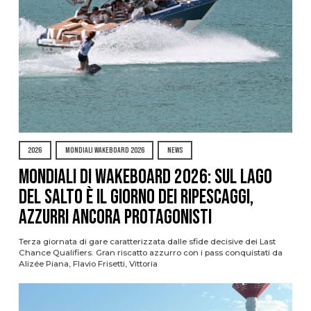
2026
MONDIALI WAKEBOARD 2026
NEWS
Mondiali di Wakeboard 2026: sul Lago
del Salto è il giorno dei ripescaggi,
azzurri ancora protagonisti
Terza giornata di gare caratterizzata dalle sfide decisive dei Last
Chance Qualifiers. Gran riscatto azzurro con i pass conquistati da
Alizée Piana, Flavio Frisetti, Vittoria