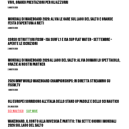
vivo, grandi prestazioni per gli azzurri
5 Agosto 2026
Mondiali di Wakeboard 2026: al via le gare sul Lago del Salto e grande
festa d’apertura a Rieti
4 Agosto 2026
CORSO ISTRUTTORI FISSW – ISA SURF L1 e ISA SUP Flat Water – SETTEMBRE –
APERTE LE ISCRIZIONI
2 Agosto 2026
Mondiali di Wakeboard 2026 al Lago del Salto: al via domani lo spettacolo,
grazie ai nostri Partner
2 Agosto 2026
2026 IWWF WORLD WAKEBOARD CHAMPIONSHIPS: IN DIRETTA STREAMING SU
FISSW.TV
1 Agosto 2026
Gli Europei sorridono all’Italia dello stand up paddle e dello sci nautico
29 Luglio 2026
SCI NAUTICO
SUP WAVE
Wakeboard, il conto alla rovescia è partito: tra sette giorni i Mondiali
2026 sul Lago del Salto