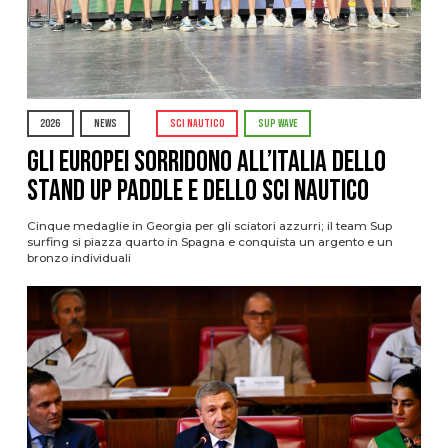
2026
NEWS
SCI NAUTICO
SUP WAVE
Gli Europei sorridono all’Italia dello
stand up paddle e dello sci nautico
Cinque medaglie in Georgia per gli sciatori azzurri; il team Sup
surfing si piazza quarto in Spagna e conquista un argento e un
bronzo individuali