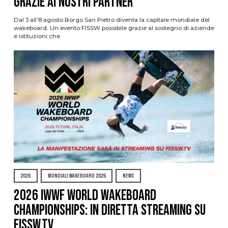
grazie ai nostri Partner
Dal 3 all’8 agosto Borgo San Pietro diventa la capitale mondiale del
wakeboard. Un evento FISSW possibile grazie al sostegno di aziende
e istituzioni che
2026
MONDIALI WAKEBOARD 2026
NEWS
2026 IWWF WORLD WAKEBOARD
CHAMPIONSHIPS: IN DIRETTA STREAMING SU
FISSW.TV