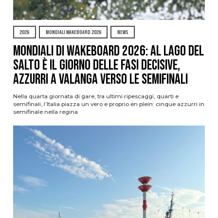
2026
MONDIALI WAKEBOARD 2026
NEWS
Mondiali di Wakeboard 2026: al Lago del
Salto è il giorno delle fasi decisive,
azzurri a valanga verso le semifinali
Nella quarta giornata di gare, tra ultimi ripescaggi, quarti e
semifinali, l’Italia piazza un vero e proprio en plein: cinque azzurri in
semifinale nella regina