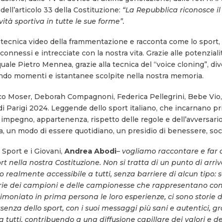
ell’articolo 33 della Costituzione:
“La Repubblica riconosce il
ità sportiva in tutte le sue forme”.
ecnica video della frammentazione e racconta come lo sport, i 
onnessi e intrecciate con la nostra vita. Grazie alle potenzialit
uale Pietro Mennea, grazie alla tecnica del “voice cloning”, div
ndo momenti e istantanee scolpite nella nostra memoria.
co Moser, Deborah Compagnoni, Federica Pellegrini, Bebe Vio,
i Parigi 2024. Leggende dello sport italiano, che incarnano pri
 impegno, appartenenza, rispetto delle regole e dell’avversario
a, un modo di essere quotidiano, un presidio di benessere, socia
 Sport e i Giovani,
Andrea Abodi
– vogliamo raccontare e far
rt nella nostra Costituzione. Non si tratta di un punto di arri
 realmente accessibile a tutti, senza barriere di alcun tipo: 
ttorie dei campioni e delle campionesse che rappresentano con 
oniato in prima persona le loro esperienze, ci sono storie di
’essenza dello sport, con i suoi messaggi più sani e autentici
tutti, contribuendo a una diffusione capillare dei valori e d