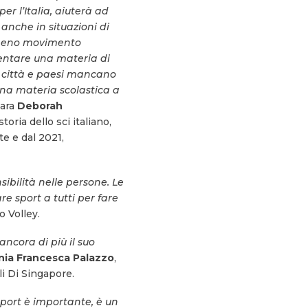
r l’Italia, aiuterà ad
anche in situazioni di
o meno movimento
ventare una materia di
e città e paesi mancano
 una materia scolastica a
iara
Deborah
toria dello sci italiano,
e e dal 2021,
ibilità nelle persone. Le
e sport a tutti per fare
 Volley.
ncora di più il suo
nia Francesca Palazzo
,
li Di Singapore.
sport è importante, è un