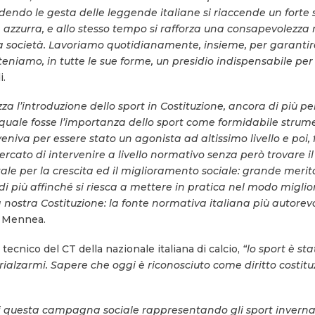
dendo le gesta delle leggende italiane si riaccende un forte
a azzurra, e allo stesso tempo si rafforza una consapevolezza
 società. Lavoriamo quotidianamente, insieme, per garantire il
teniamo, in tutte le sue forme, un presidio indispensabile per
i.
 l’introduzione dello sport in Costituzione, ancora di più per 
quale fosse l’importanza dello sport come formidabile strum
eniva per essere stato un agonista ad altissimo livello e poi,
cercato di intervenire a livello normativo senza però trovare 
e per la crescita ed il miglioramento sociale: grande merito 
 più affinché si riesca a mettere in pratica nel modo migli
 nostra Costituzione: la fonte normativa italiana più autorevo
o Mennea.
tecnico del CT della nazionale italiana di calcio,
“lo sport è sta
rialzarmi. Sapere che oggi è riconosciuto come diritto costitu
di questa campagna sociale rappresentando gli sport invernal