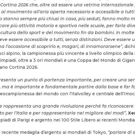
tina 2026 che, oltre ad essere una vetrina internazionale pe
 al movimento all’aria aperta necessario e accessibile a tutti 
o stanno sempre più chiusi in casa, più seduti, fanno molt
re più attività motoria e sportiva nelle scuole, per farla di
 cultura dello sport e del movimento fin da bambini. In molt
 deve essere accessibile a tutti, senza distinzioni. Deve essere
 ha l’occasione di scoprirlo e, magari, di innamorarsene”,
dich
sci alpino, la campionessa più vincente a livello olimpico della s
impiadi, oltre a 3 ori mondiali e una Coppa del Mondo di Gigant
lano Cortina 2026.
presenta un punto di partenza importante, per creare una sens
, ma è importante e fondamentale partire dalla base e far far
eocampionessa del mondo con l’Italvolley e centrale dell’Imoco
ne rappresenta una grande rivoluzione perché fa riconoscere a
to per l’Italia e per rappresentarla nel migliore dei modi”,
Xe
piadi di Parigi e argento nei 100 Stile Libero ai recenti Mondia
 recente medaglia d’argento ai mondiali di Tokyo,
“parlare di 