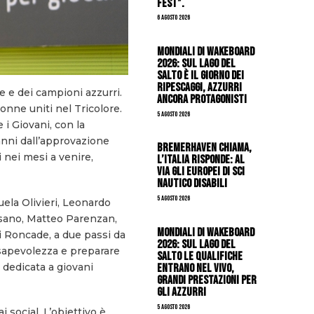
Fest”.
6 Agosto 2026
Mondiali di Wakeboard
2026: sul Lago del
Salto è il giorno dei
ripescaggi, azzurri
e e dei campioni azzurri.
ancora protagonisti
onne uniti nel Tricolore.
5 Agosto 2026
 i Giovani, con la
 anni dall’approvazione
Bremerhaven chiama,
 nei mesi a venire,
l’Italia risponde: al
via gli Europei di Sci
Nautico Disabili
5 Agosto 2026
ela Olivieri, Leonardo
sano, Matteo Parenzan,
Mondiali di Wakeboard
i Roncade, a due passi da
2026: sul Lago del
nsapevolezza e preparare
Salto le qualifiche
 dedicata a giovani
entrano nel vivo,
grandi prestazioni per
gli azzurri
5 Agosto 2026
i social. L’obiettivo è