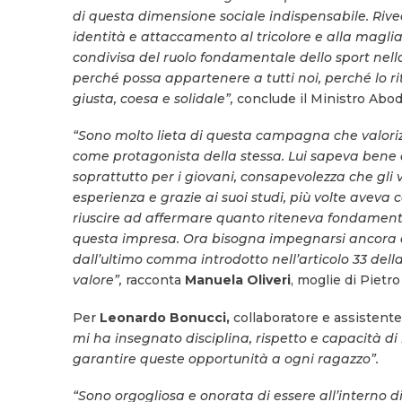
di questa dimensione sociale indispensabile. Rive
identità e attaccamento al tricolore e alla magli
condivisa del ruolo fondamentale dello sport nella
perché possa appartenere a tutti noi, perché lo ri
giusta, coesa e solidale”,
conclude il Ministro Abod
“Sono molto lieta di questa campagna che valorizza
come protagonista della stessa. Lui sapeva bene 
soprattutto per i giovani, consapevolezza che gli v
esperienza e grazie ai suoi studi, più volte aveva 
riuscire ad affermare quanto riteneva fondamental
questa impresa. Ora bisogna impegnarsi ancora di
dall’ultimo comma introdotto nell’articolo 33 della
valore”,
racconta
Manuela Oliveri
, moglie di Pietr
Per
Leonardo Bonucci,
collaboratore e assistente 
mi ha insegnato disciplina, rispetto e capacità di 
garantire queste opportunità a ogni ragazzo”.
“Sono orgogliosa e onorata di essere all’interno 