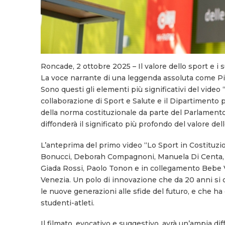
Roncade, 2 ottobre 2025 – Il valore dello sport e i 
La voce narrante di una leggenda assoluta come Pie
Sono questi gli elementi più significativi del video 
collaborazione di Sport e Salute e il Dipartimento p
della norma costituzionale da parte del Parlamento
diffonderà il significato più profondo del valore de
L’anteprima del primo video “Lo Sport in Costituzi
Bonucci, Deborah Compagnoni, Manuela Di Centa, S
Giada Rossi, Paolo Tonon e in collegamento Bebe V
Venezia. Un polo di innovazione che da 20 anni si o
le nuove generazioni alle sfide del futuro, e che h
studenti-atleti.
Il filmato, evocativo e suggestivo, avrà un’ampia diff