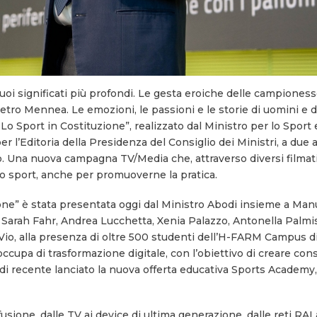
suoi significati più profondi. Le gesta eroiche delle campioness
tro Mennea. Le emozioni, le passioni e le storie di uomini e d
“Lo Sport in Costituzione”, realizzato dal Ministro per lo Sport e
er l’Editoria della Presidenza del Consiglio dei Ministri, a due
. Una nuova campagna TV/Media che, attraverso diversi filmati
llo sport, anche per promuoverne la pratica.
one” è stata presentata oggi dal Ministro Abodi insieme a Manu
arah Fahr, Andrea Lucchetta, Xenia Palazzo, Antonella Palmi
io, alla presenza di oltre 500 studenti dell’H-FARM Campus d
ccupa di trasformazione digitale, con l’obiettivo di creare co
a di recente lanciato la nuova offerta educativa Sports Academy,
usione, dalle TV ai device di ultima generazione, dalle reti RAI a