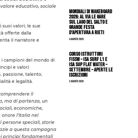
 valore educativo, sociale
Mondiali di Wakeboard
2026: al via le gare
sul Lago del Salto e
suoi valori, le sue
grande festa
d’apertura a Rieti
à offerte dalla
4 Agosto 2026
enta il narratore e
CORSO ISTRUTTORI
FISSW – ISA SURF L1 e
 i campioni del mondo di
ISA SUP Flat Water –
ncipi e valori
SETTEMBRE – APERTE LE
, passione, talento,
ISCRIZIONI
lità e legalità.
2 Agosto 2026
 comprendere il
vo, ma di partenza, un
sociali, economiche,
onore l’Italia nel
 persone speciali, storie
, grazie a questa campagna
ei principi fondamentali