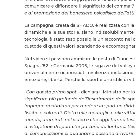
comunicare e diffondere il significato del comma 7 d
e di promozione del benessere psicofisico dell’attiv
La campagna, creata da SHADO, è realizzata con la t
dinamiche e le sue storie, siano indissolubilmente c
tecnologia, è stato reso possibile un racconto nel q
custode di questi valori, scandendo e accompagna
Nel video si possono ammirare le gesta di Frances
Spagna ’82 e Germania 2006, le ragazze del volley d
universalmente riconosciuti: resilienza, inclusione,
emozione, libertà. Perché lo sport è uno stile di vit
“
Con questo primo spot –
dichiara il Ministro per lo
significato più profondo dell’inserimento dello spo
impegno quotidiano per rendere lo sport un diritto
fisiche e culturali. Dietro alle medaglie e alle vi
mondo, ammirati nel video e che oggi hanno testim
di vita, storie di sport che partono da lontano. L
di comunicazione ci auguriamo possano arrivare a 