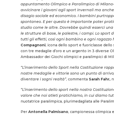
appuntamento Olimpico e Paralimpico di Milano-Cor
avvicinare i giovani agli sport invernali ma anche
disagio sociale ed economico. I bambini purtropp
spontaneo. E per questo è importante poter pratica
studio come le altre. Dovrebbe quindi esserci una
le strutture di base, le palestre, i campi. Lo sport
tutti gli effetti, così ogni bambino e ogni ragazzo
Compagnoni
, icona dello sport e fuoriclasse dello 
con tre medaglie d’oro e un argento in 3 diverse Ol
Ambassador dei Giochi olimpici e paralimpici di Mi
“L’inserimento dello Sport nella Costituzione rap
nostre medaglie e vittorie sono un punto di arrivo
diventare i sogni realtà”
, commenta
Sarah Fahr,
n
“L’inserimento dello sport nella nostra Costituzio
valore che noi atleti pratichiamo, in cui diamo tut
nuotatrice paralimpica, plurimedagliata alle Paralim
Per
Antonella Palmisano
, campionessa olimpica e