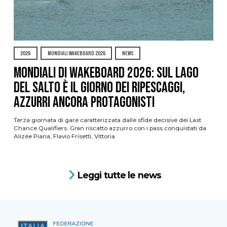
2026
MONDIALI WAKEBOARD 2026
NEWS
Mondiali di Wakeboard 2026: sul Lago
del Salto è il giorno dei ripescaggi,
azzurri ancora protagonisti
Terza giornata di gare caratterizzata dalle sfide decisive dei Last
Chance Qualifiers. Gran riscatto azzurro con i pass conquistati da
Alizée Piana, Flavio Frisetti, Vittoria
Leggi tutte le news