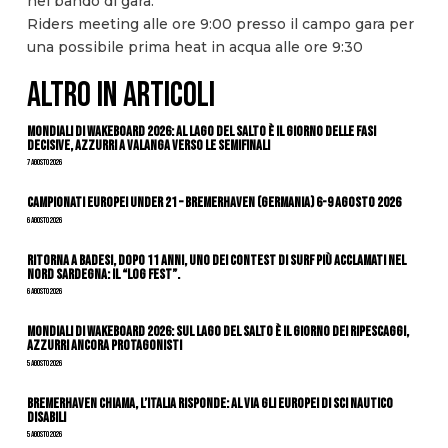
nel bando di gara.
Riders meeting alle ore 9:00 presso il campo gara per
una possibile prima heat in acqua alle ore 9:30
ALTRO IN ARTICOLI
Mondiali di Wakeboard 2026: al Lago del Salto è il giorno delle fasi
decisive, azzurri a valanga verso le semifinali
7 Agosto 2026
Campionati Europei Under 21 – Bremerhaven (Germania) 6-9 agosto 2026
6 Agosto 2026
Ritorna a Badesi, dopo 11 anni, uno dei contest di surf più acclamati nel
nord Sardegna: il “Log Fest”.
6 Agosto 2026
Mondiali di Wakeboard 2026: sul Lago del Salto è il giorno dei ripescaggi,
azzurri ancora protagonisti
5 Agosto 2026
Bremerhaven chiama, l’Italia risponde: al via gli Europei di Sci Nautico
Disabili
5 Agosto 2026