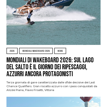
2026
MONDIALI WAKEBOARD 2026
NEWS
Mondiali di Wakeboard 2026: sul Lago
del Salto è il giorno dei ripescaggi,
azzurri ancora protagonisti
Terza giornata di gare caratterizzata dalle sfide decisive dei Last
Chance Qualifiers. Gran riscatto azzurro con i pass conquistati da
Alizée Piana, Flavio Frisetti, Vittoria