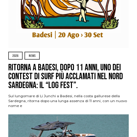
2026
NEWS
Ritorna a Badesi, dopo 11 anni, uno dei
contest di surf più acclamati nel nord
Sardegna: il “Log Fest”.
Sul lungomare di Li Junchi a Badesi, nella costa gallurese della
Sardegna, ritorna dopo una lunga assenza di 11 anni, con un nuovo
nome e