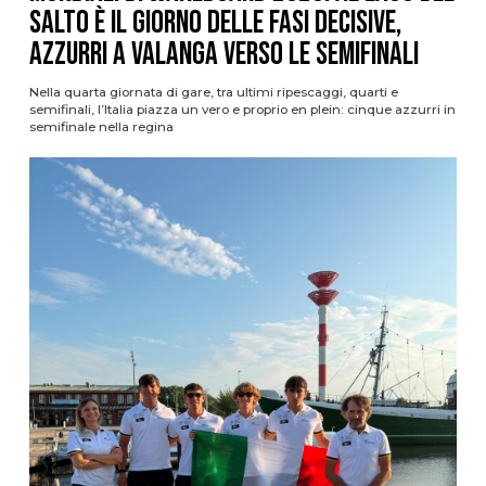
Salto è il giorno delle fasi decisive,
azzurri a valanga verso le semifinali
Nella quarta giornata di gare, tra ultimi ripescaggi, quarti e
semifinali, l’Italia piazza un vero e proprio en plein: cinque azzurri in
semifinale nella regina