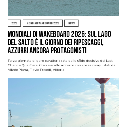
2026
MONDIALI WAKEBOARD 2026
NEWS
Mondiali di Wakeboard 2026: sul Lago
del Salto è il giorno dei ripescaggi,
azzurri ancora protagonisti
Terza giornata di gare caratterizzata dalle sfide decisive dei Last
Chance Qualifiers. Gran riscatto azzurro con i pass conquistati da
Alizée Piana, Flavio Frisetti, Vittoria