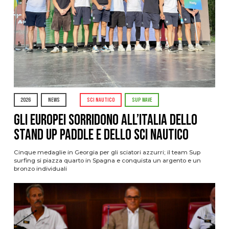
2026
NEWS
SCI NAUTICO
SUP WAVE
Gli Europei sorridono all’Italia dello
stand up paddle e dello sci nautico
Cinque medaglie in Georgia per gli sciatori azzurri; il team Sup
surfing si piazza quarto in Spagna e conquista un argento e un
bronzo individuali