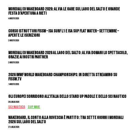
Mondiali di Wakeboard 2026: al via le gare sul Lago del Salto e grande
festa d’apertura a Rieti
4 Agosto 2026
CORSO ISTRUTTORI FISSW – ISA SURF L1 e ISA SUP Flat Water – SETTEMBRE –
APERTE LE ISCRIZIONI
2 Agosto 2026
Mondiali di Wakeboard 2026 al Lago del Salto: al via domani lo spettacolo,
grazie ai nostri Partner
2 Agosto 2026
2026 IWWF WORLD WAKEBOARD CHAMPIONSHIPS: IN DIRETTA STREAMING SU
FISSW.TV
1 Agosto 2026
Gli Europei sorridono all’Italia dello stand up paddle e dello sci nautico
29 Luglio 2026
SCI NAUTICO
SUP WAVE
Wakeboard, il conto alla rovescia è partito: tra sette giorni i Mondiali
2026 sul Lago del Salto
27 Luglio 2026