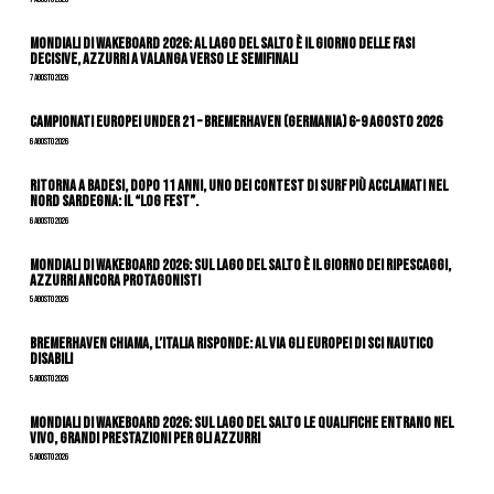
Mondiali di Wakeboard 2026: al Lago del Salto è il giorno delle fasi
decisive, azzurri a valanga verso le semifinali
7 Agosto 2026
Campionati Europei Under 21 – Bremerhaven (Germania) 6-9 agosto 2026
6 Agosto 2026
Ritorna a Badesi, dopo 11 anni, uno dei contest di surf più acclamati nel
nord Sardegna: il “Log Fest”.
6 Agosto 2026
Mondiali di Wakeboard 2026: sul Lago del Salto è il giorno dei ripescaggi,
azzurri ancora protagonisti
5 Agosto 2026
Bremerhaven chiama, l’Italia risponde: al via gli Europei di Sci Nautico
Disabili
5 Agosto 2026
Mondiali di Wakeboard 2026: sul Lago del Salto le qualifiche entrano nel
vivo, grandi prestazioni per gli azzurri
5 Agosto 2026