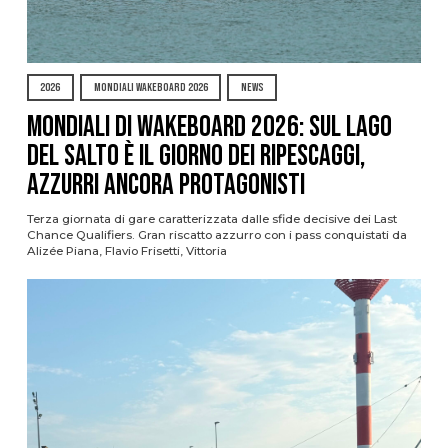
2026
MONDIALI WAKEBOARD 2026
NEWS
Mondiali di Wakeboard 2026: sul Lago
del Salto è il giorno dei ripescaggi,
azzurri ancora protagonisti
Terza giornata di gare caratterizzata dalle sfide decisive dei Last
Chance Qualifiers. Gran riscatto azzurro con i pass conquistati da
Alizée Piana, Flavio Frisetti, Vittoria