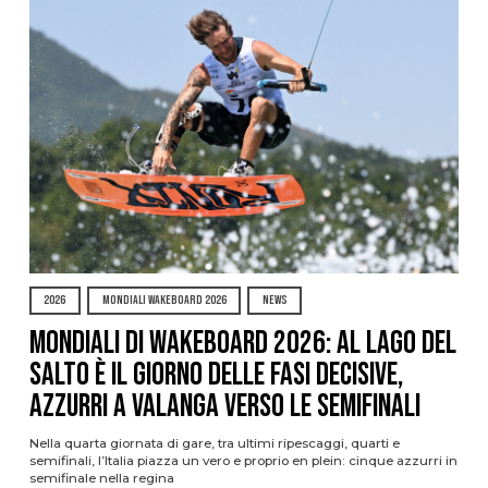
2026
MONDIALI WAKEBOARD 2026
NEWS
Mondiali di Wakeboard 2026: al Lago del
Salto è il giorno delle fasi decisive,
azzurri a valanga verso le semifinali
Nella quarta giornata di gare, tra ultimi ripescaggi, quarti e
semifinali, l’Italia piazza un vero e proprio en plein: cinque azzurri in
semifinale nella regina