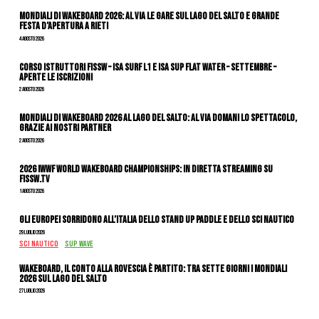
Mondiali di Wakeboard 2026: al via le gare sul Lago del Salto e grande
festa d’apertura a Rieti
4 Agosto 2026
CORSO ISTRUTTORI FISSW – ISA SURF L1 e ISA SUP Flat Water – SETTEMBRE –
APERTE LE ISCRIZIONI
2 Agosto 2026
Mondiali di Wakeboard 2026 al Lago del Salto: al via domani lo spettacolo,
grazie ai nostri Partner
2 Agosto 2026
2026 IWWF WORLD WAKEBOARD CHAMPIONSHIPS: IN DIRETTA STREAMING SU
FISSW.TV
1 Agosto 2026
Gli Europei sorridono all’Italia dello stand up paddle e dello sci nautico
29 Luglio 2026
SCI NAUTICO
SUP WAVE
Wakeboard, il conto alla rovescia è partito: tra sette giorni i Mondiali
2026 sul Lago del Salto
27 Luglio 2026