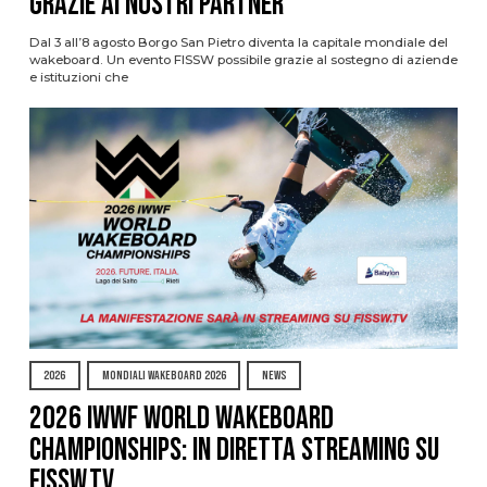
grazie ai nostri Partner
Dal 3 all’8 agosto Borgo San Pietro diventa la capitale mondiale del
wakeboard. Un evento FISSW possibile grazie al sostegno di aziende
e istituzioni che
2026
MONDIALI WAKEBOARD 2026
NEWS
2026 IWWF WORLD WAKEBOARD
CHAMPIONSHIPS: IN DIRETTA STREAMING SU
FISSW.TV