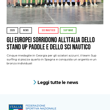
2026
NEWS
SCI NAUTICO
SUP WAVE
Gli Europei sorridono all’Italia dello
stand up paddle e dello sci nautico
Cinque medaglie in Georgia per gli sciatori azzurri; il team Sup
surfing si piazza quarto in Spagna e conquista un argento e un
bronzo individuali
Leggi tutte le news