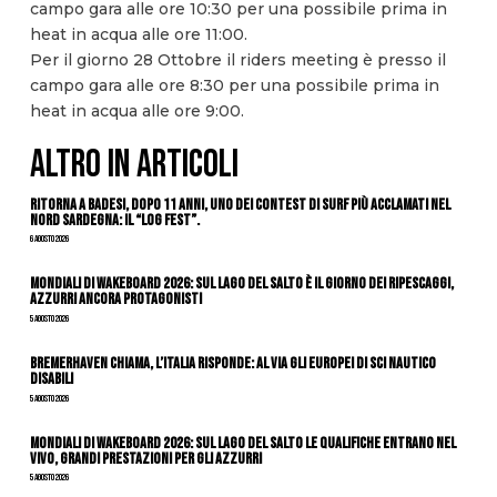
campo gara alle ore 10:30 per una possibile prima in
heat in acqua alle ore 11:00.
Per il giorno 28 Ottobre il riders meeting è presso il
campo gara alle ore 8:30 per una possibile prima in
heat in acqua alle ore 9:00.
ALTRO IN ARTICOLI
Ritorna a Badesi, dopo 11 anni, uno dei contest di surf più acclamati nel
nord Sardegna: il “Log Fest”.
6 Agosto 2026
Mondiali di Wakeboard 2026: sul Lago del Salto è il giorno dei ripescaggi,
azzurri ancora protagonisti
5 Agosto 2026
Bremerhaven chiama, l’Italia risponde: al via gli Europei di Sci Nautico
Disabili
5 Agosto 2026
Mondiali di Wakeboard 2026: sul Lago del Salto le qualifiche entrano nel
vivo, grandi prestazioni per gli azzurri
5 Agosto 2026