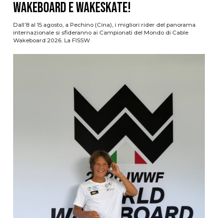
Wakeboard e Wakeskate!
Dall’8 al 15 agosto, a Pechino (Cina), i migliori rider del panorama
internazionale si sfideranno ai Campionati del Mondo di Cable
Wakeboard 2026. La FISSW