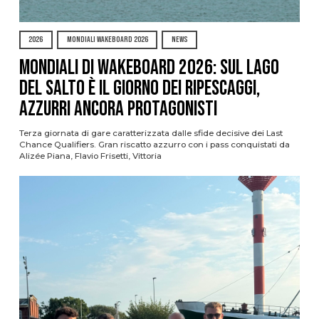
2026
MONDIALI WAKEBOARD 2026
NEWS
Mondiali di Wakeboard 2026: sul Lago
del Salto è il giorno dei ripescaggi,
azzurri ancora protagonisti
Terza giornata di gare caratterizzata dalle sfide decisive dei Last
Chance Qualifiers. Gran riscatto azzurro con i pass conquistati da
Alizée Piana, Flavio Frisetti, Vittoria