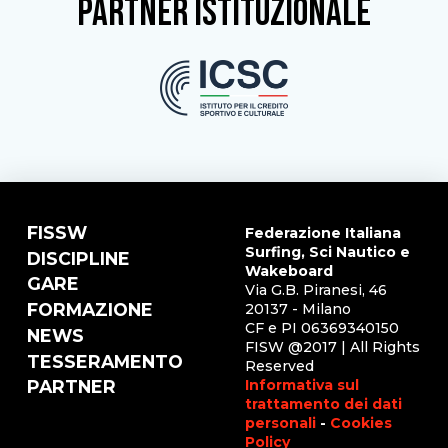
partner istituzionale
FISSW
Federazione Italiana
Surfing, Sci Nautico e
DISCIPLINE
Wakeboard
GARE
Via G.B. Piranesi, 46
FORMAZIONE
20137 - Milano
CF e PI 06369340150
NEWS
FISW @2017 | All Rights
TESSERAMENTO
Reserved
Informativa sul
PARTNER
trattamento dei dati
personali
-
Cookies
Policy