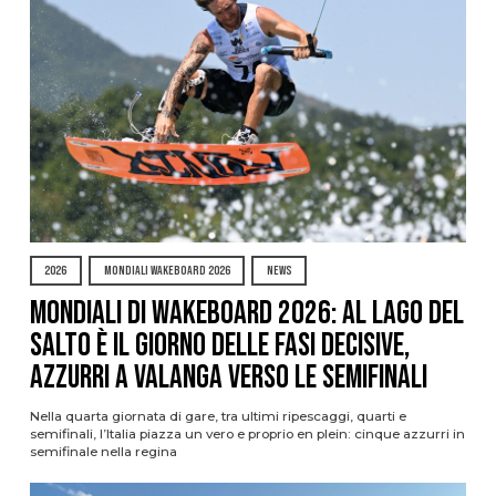
2026
MONDIALI WAKEBOARD 2026
NEWS
Mondiali di Wakeboard 2026: al Lago del
Salto è il giorno delle fasi decisive,
azzurri a valanga verso le semifinali
Nella quarta giornata di gare, tra ultimi ripescaggi, quarti e
semifinali, l’Italia piazza un vero e proprio en plein: cinque azzurri in
semifinale nella regina