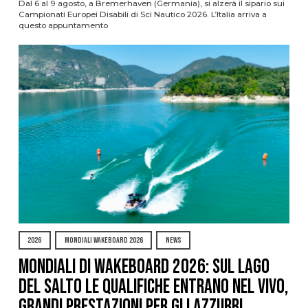
Dal 6 al 9 agosto, a Bremerhaven (Germania), si alzerà il sipario sui
Campionati Europei Disabili di Sci Nautico 2026. L’Italia arriva a
questo appuntamento
2026
MONDIALI WAKEBOARD 2026
NEWS
Mondiali di Wakeboard 2026: sul Lago
del Salto le qualifiche entrano nel vivo,
grandi prestazioni per gli azzurri