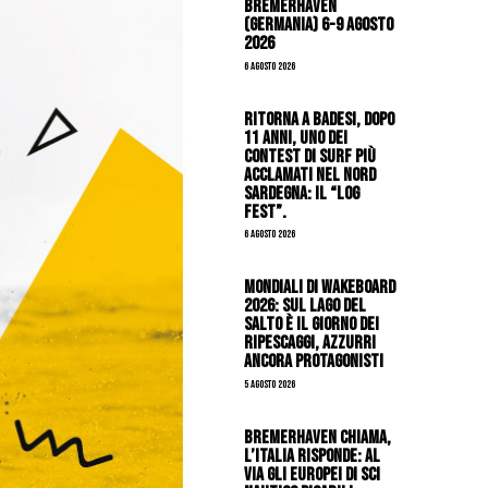
Bremerhaven
(Germania) 6-9 agosto
2026
6 Agosto 2026
Ritorna a Badesi, dopo
11 anni, uno dei
contest di surf più
acclamati nel nord
Sardegna: il “Log
Fest”.
6 Agosto 2026
Mondiali di Wakeboard
2026: sul Lago del
Salto è il giorno dei
ripescaggi, azzurri
ancora protagonisti
5 Agosto 2026
Bremerhaven chiama,
l’Italia risponde: al
via gli Europei di Sci