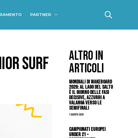
ERAMENTO
PARTNER
ALTRO IN
NIOR SURF
ARTICOLI
Mondiali di Wakeboard
2026: al Lago del Salto
è il giorno delle fasi
decisive, azzurri a
valanga verso le
semifinali
7 Agosto 2026
Campionati Europei
Under 21 –