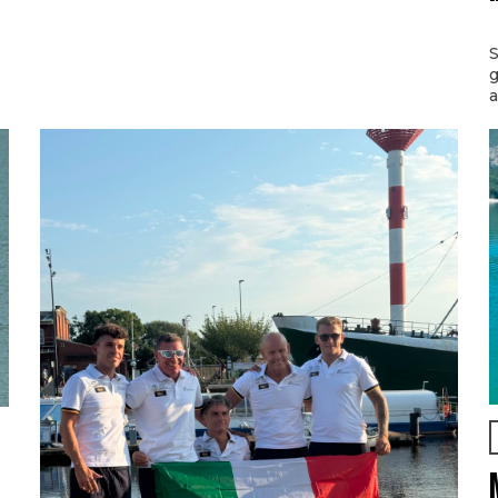
S
g
a
l