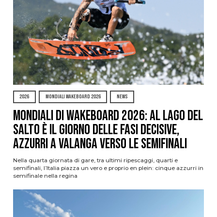
2026
MONDIALI WAKEBOARD 2026
NEWS
Mondiali di Wakeboard 2026: al Lago del
Salto è il giorno delle fasi decisive,
azzurri a valanga verso le semifinali
Nella quarta giornata di gare, tra ultimi ripescaggi, quarti e
semifinali, l’Italia piazza un vero e proprio en plein: cinque azzurri in
semifinale nella regina