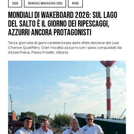
2026
MONDIALI WAKEBOARD 2026
NEWS
Mondiali di Wakeboard 2026: sul Lago
del Salto è il giorno dei ripescaggi,
azzurri ancora protagonisti
Terza giornata di gare caratterizzata dalle sfide decisive dei Last
Chance Qualifiers. Gran riscatto azzurro con i pass conquistati da
Alizée Piana, Flavio Frisetti, Vittoria