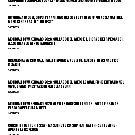
Campionati Europei Under 21 – Bremerhaven (Germania) 6-9 agosto 2026
6 Agosto 2026
Ritorna a Badesi, dopo 11 anni, uno dei contest di surf più acclamati nel
nord Sardegna: il “Log Fest”.
6 Agosto 2026
Mondiali di Wakeboard 2026: sul Lago del Salto è il giorno dei ripescaggi,
azzurri ancora protagonisti
5 Agosto 2026
Bremerhaven chiama, l’Italia risponde: al via gli Europei di Sci Nautico
Disabili
5 Agosto 2026
Mondiali di Wakeboard 2026: sul Lago del Salto le qualifiche entrano nel
vivo, grandi prestazioni per gli azzurri
5 Agosto 2026
Mondiali di Wakeboard 2026: al via le gare sul Lago del Salto e grande
festa d’apertura a Rieti
4 Agosto 2026
CORSO ISTRUTTORI FISSW – ISA SURF L1 e ISA SUP Flat Water – SETTEMBRE –
APERTE LE ISCRIZIONI