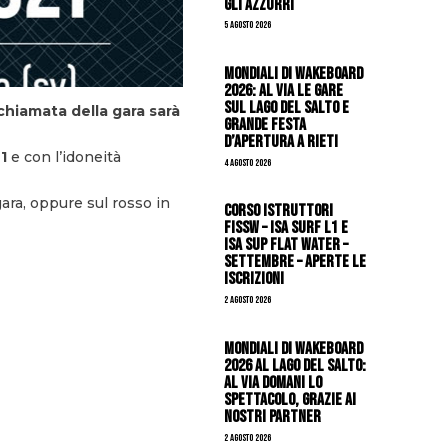
gli azzurri
5 Agosto 2026
Mondiali di Wakeboard
2026: al via le gare
sul Lago del Salto e
chiamata della gara sarà
grande festa
d’apertura a Rieti
1
e con l’idoneità
4 Agosto 2026
ara, oppure sul rosso in
CORSO ISTRUTTORI
FISSW – ISA SURF L1 e
ISA SUP Flat Water –
SETTEMBRE – APERTE LE
ISCRIZIONI
2 Agosto 2026
Mondiali di Wakeboard
2026 al Lago del Salto:
al via domani lo
spettacolo, grazie ai
nostri Partner
2 Agosto 2026