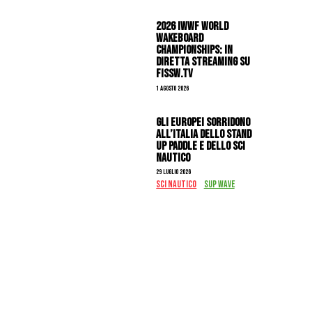
2026 IWWF WORLD
WAKEBOARD
CHAMPIONSHIPS: IN
DIRETTA STREAMING SU
FISSW.TV
1 Agosto 2026
Gli Europei sorridono
all’Italia dello stand
up paddle e dello sci
nautico
29 Luglio 2026
SCI NAUTICO
SUP WAVE