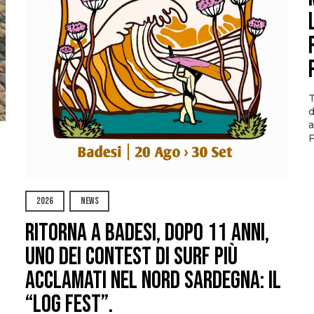
T
d
a
F
2026
NEWS
Ritorna a Badesi, dopo 11 anni,
uno dei contest di surf più
acclamati nel nord Sardegna: il
“Log Fest”.