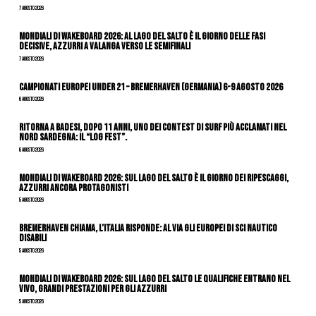
7 Agosto 2026
Mondiali di Wakeboard 2026: al Lago del Salto è il giorno delle fasi
decisive, azzurri a valanga verso le semifinali
7 Agosto 2026
Campionati Europei Under 21 – Bremerhaven (Germania) 6-9 agosto 2026
6 Agosto 2026
Ritorna a Badesi, dopo 11 anni, uno dei contest di surf più acclamati nel
nord Sardegna: il “Log Fest”.
6 Agosto 2026
Mondiali di Wakeboard 2026: sul Lago del Salto è il giorno dei ripescaggi,
azzurri ancora protagonisti
5 Agosto 2026
Bremerhaven chiama, l’Italia risponde: al via gli Europei di Sci Nautico
Disabili
5 Agosto 2026
Mondiali di Wakeboard 2026: sul Lago del Salto le qualifiche entrano nel
vivo, grandi prestazioni per gli azzurri
5 Agosto 2026