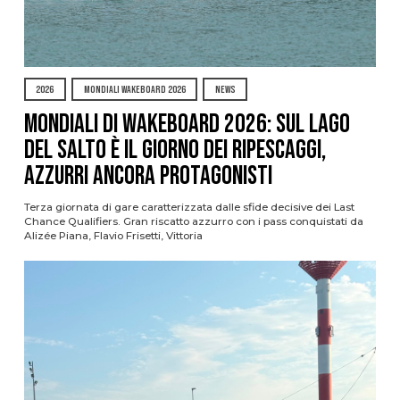
2026
MONDIALI WAKEBOARD 2026
NEWS
Mondiali di Wakeboard 2026: sul Lago
del Salto è il giorno dei ripescaggi,
azzurri ancora protagonisti
Terza giornata di gare caratterizzata dalle sfide decisive dei Last
Chance Qualifiers. Gran riscatto azzurro con i pass conquistati da
Alizée Piana, Flavio Frisetti, Vittoria