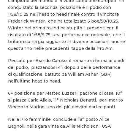
campione del mondo e 9 volte campione europeo ha
conquistato la seconda posizione e il podio con
1/58/10,25 nell’head to head finale contro il vincitore
Frederick Winter, che ha totalizzato 5 boe/58/10,25.
Winter nel primo round ha stupito i presenti con il
risultato di 1/58/9,75, una performance notevole, che il
britannico ha già raggiunto in diverse occasioni, anche
quest’anno nelle precedenti tappe della Pro Am.
Peccato per Brando Caruso, il romano si ferma ai piedi
del podio, piazzandosi 4°, dopo 3 belle performance
di qualificazione, battuto da William Asher (GBR)
nell’ultimo head to head.
6^ posizione per Matteo Luzzeri, padrone di casa, 10°
si piazza Carlo Allais, 11° Nicholas Benatti, pari merito
Vincenzo Marino, uno dei più giovani partecipanti.
Nella Pro femminile conclude all’8° posto Alice
Bagnoli, nella gara vinta da Allie Nicholson , USA.