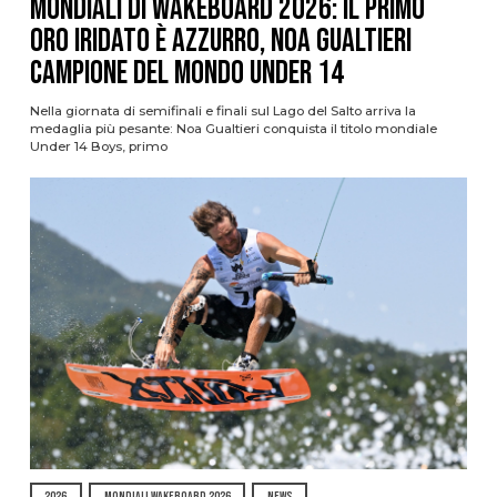
Mondiali di Wakeboard 2026: il primo
oro iridato è azzurro, Noa Gualtieri
campione del mondo Under 14
Nella giornata di semifinali e finali sul Lago del Salto arriva la
medaglia più pesante: Noa Gualtieri conquista il titolo mondiale
Under 14 Boys, primo
2026
MONDIALI WAKEBOARD 2026
NEWS