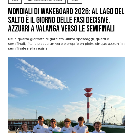
Mondiali di Wakeboard 2026: al Lago del
Salto è il giorno delle fasi decisive,
azzurri a valanga verso le semifinali
Nella quarta giornata di gare, tra ultimi ripescaggi, quarti e
semifinali, l’Italia piazza un vero e proprio en plein: cinque azzurri in
semifinale nella regina