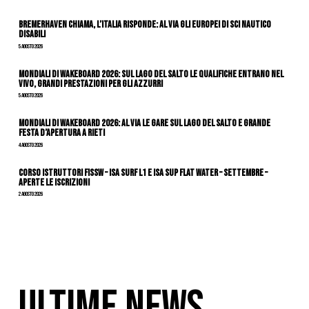
Bremerhaven chiama, l’Italia risponde: al via gli Europei di Sci Nautico
Disabili
5 Agosto 2026
Mondiali di Wakeboard 2026: sul Lago del Salto le qualifiche entrano nel
vivo, grandi prestazioni per gli azzurri
5 Agosto 2026
Mondiali di Wakeboard 2026: al via le gare sul Lago del Salto e grande
festa d’apertura a Rieti
4 Agosto 2026
CORSO ISTRUTTORI FISSW – ISA SURF L1 e ISA SUP Flat Water – SETTEMBRE –
APERTE LE ISCRIZIONI
2 Agosto 2026
ULTIME NEWS