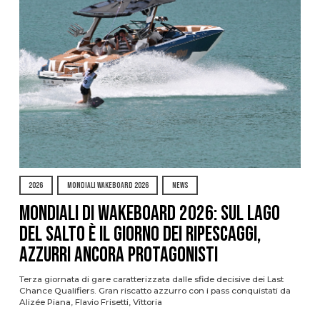
2026
MONDIALI WAKEBOARD 2026
NEWS
Mondiali di Wakeboard 2026: sul Lago
del Salto è il giorno dei ripescaggi,
azzurri ancora protagonisti
Terza giornata di gare caratterizzata dalle sfide decisive dei Last
Chance Qualifiers. Gran riscatto azzurro con i pass conquistati da
Alizée Piana, Flavio Frisetti, Vittoria