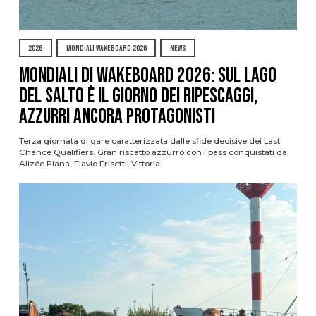
2026
MONDIALI WAKEBOARD 2026
NEWS
Mondiali di Wakeboard 2026: sul Lago
del Salto è il giorno dei ripescaggi,
azzurri ancora protagonisti
Terza giornata di gare caratterizzata dalle sfide decisive dei Last
Chance Qualifiers. Gran riscatto azzurro con i pass conquistati da
Alizée Piana, Flavio Frisetti, Vittoria