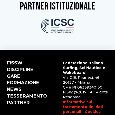
partner istituzionale
FISSW
Federazione Italiana
Surfing, Sci Nautico e
DISCIPLINE
Wakeboard
GARE
Via G.B. Piranesi, 46
FORMAZIONE
20137 - Milano
CF e PI 06369340150
NEWS
FISW @2017 | All Rights
TESSERAMENTO
Reserved
Informativa sul
PARTNER
trattamento dei dati
personali
-
Cookies