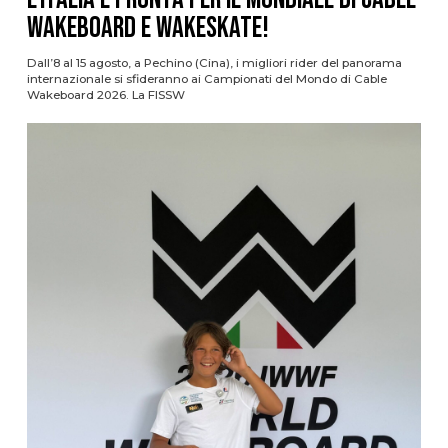
Wakeboard e Wakeskate!
Dall’8 al 15 agosto, a Pechino (Cina), i migliori rider del panorama
internazionale si sfideranno ai Campionati del Mondo di Cable
Wakeboard 2026. La FISSW