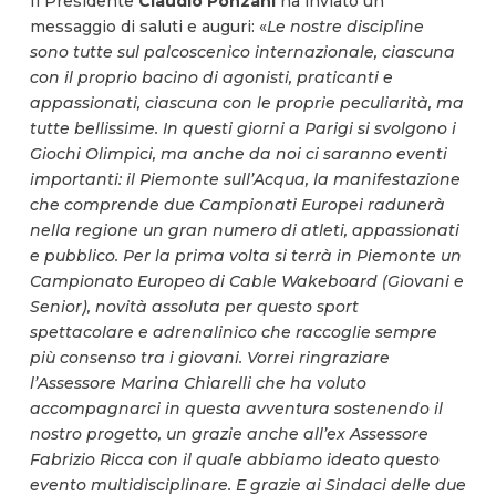
Il Presidente
Claudio Ponzani
ha inviato un
messaggio di saluti e auguri: «
Le nostre discipline
sono tutte sul palcoscenico internazionale, ciascuna
con il proprio bacino di agonisti, praticanti e
appassionati, ciascuna con le proprie peculiarità, ma
tutte bellissime. In questi giorni a Parigi si svolgono i
Giochi Olimpici, ma anche da noi ci saranno eventi
importanti: il Piemonte sull’Acqua, la manifestazione
che comprende due Campionati Europei radunerà
nella regione un gran numero di atleti, appassionati
e pubblico. Per la prima volta si terrà in Piemonte un
Campionato Europeo di Cable Wakeboard (Giovani e
Senior), novità assoluta per questo sport
spettacolare e adrenalinico che raccoglie sempre
più consenso tra i giovani. Vorrei ringraziare
l’Assessore Marina Chiarelli che ha voluto
accompagnarci in questa avventura sostenendo il
nostro progetto, un grazie anche all’ex Assessore
Fabrizio Ricca con il quale abbiamo ideato questo
evento multidisciplinare. E grazie ai Sindaci delle due