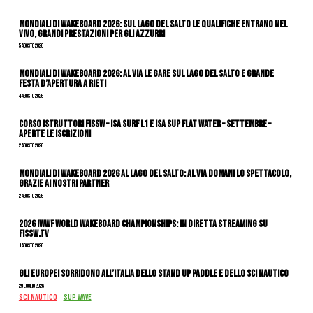
Mondiali di Wakeboard 2026: sul Lago del Salto le qualifiche entrano nel
vivo, grandi prestazioni per gli azzurri
5 Agosto 2026
Mondiali di Wakeboard 2026: al via le gare sul Lago del Salto e grande
festa d’apertura a Rieti
4 Agosto 2026
CORSO ISTRUTTORI FISSW – ISA SURF L1 e ISA SUP Flat Water – SETTEMBRE –
APERTE LE ISCRIZIONI
2 Agosto 2026
Mondiali di Wakeboard 2026 al Lago del Salto: al via domani lo spettacolo,
grazie ai nostri Partner
2 Agosto 2026
2026 IWWF WORLD WAKEBOARD CHAMPIONSHIPS: IN DIRETTA STREAMING SU
FISSW.TV
1 Agosto 2026
Gli Europei sorridono all’Italia dello stand up paddle e dello sci nautico
29 Luglio 2026
SCI NAUTICO
SUP WAVE