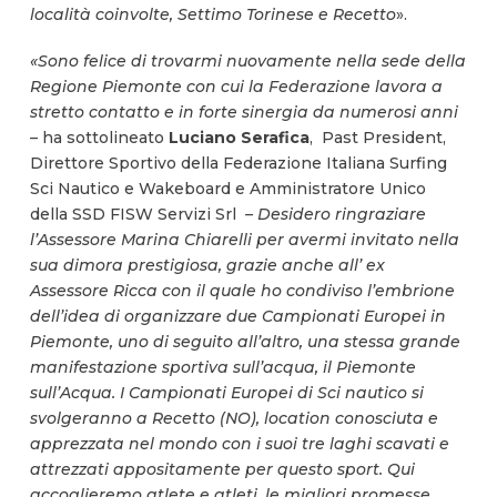
località coinvolte, Settimo Torinese e Recetto
».
«
Sono felice di trovarmi nuovamente nella sede della
Regione Piemonte con cui la Federazione lavora a
stretto contatto e in forte sinergia da numerosi anni
–
ha sottolineato
Luciano Serafica
, Past President,
Direttore Sportivo della Federazione Italiana Surfing
Sci Nautico e Wakeboard e Amministratore Unico
della SSD FISW Servizi Srl
– Desidero ringraziare
l’Assessore Marina Chiarelli per avermi invitato nella
sua dimora prestigiosa, grazie anche all’ ex
Assessore Ricca con il quale ho condiviso l’embrione
dell’idea di organizzare due Campionati Europei in
Piemonte, uno di seguito all’altro, una stessa grande
manifestazione sportiva sull’acqua, il Piemonte
sull’Acqua. I Campionati Europei di Sci nautico si
svolgeranno a Recetto (NO), location conosciuta e
apprezzata nel mondo con i suoi tre laghi scavati e
attrezzati appositamente per questo sport. Qui
accoglieremo atlete e atleti, le migliori promesse