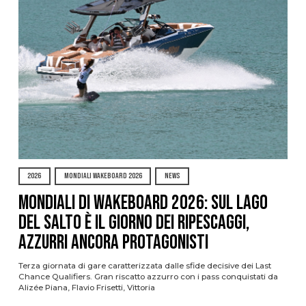
2026
MONDIALI WAKEBOARD 2026
NEWS
Mondiali di Wakeboard 2026: sul Lago
del Salto è il giorno dei ripescaggi,
azzurri ancora protagonisti
Terza giornata di gare caratterizzata dalle sfide decisive dei Last
Chance Qualifiers. Gran riscatto azzurro con i pass conquistati da
Alizée Piana, Flavio Frisetti, Vittoria