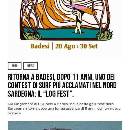
2026
NEWS
Ritorna a Badesi, dopo 11 anni, uno dei
contest di surf più acclamati nel nord
Sardegna: il “Log Fest”.
Sul lungomare di Li Junchi a Badesi, nella costa gallurese della
Sardegna, ritorna dopo una lunga assenza di 11 anni, con un nuovo
nome e