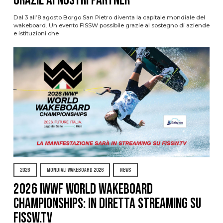
grazie ai nostri Partner
Dal 3 all’8 agosto Borgo San Pietro diventa la capitale mondiale del
wakeboard. Un evento FISSW possibile grazie al sostegno di aziende
e istituzioni che
2026
MONDIALI WAKEBOARD 2026
NEWS
2026 IWWF WORLD WAKEBOARD
CHAMPIONSHIPS: IN DIRETTA STREAMING SU
FISSW.TV