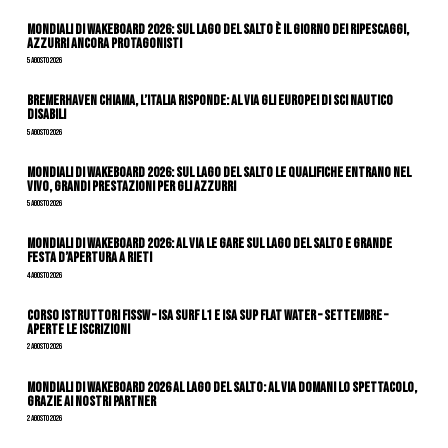
Mondiali di Wakeboard 2026: sul Lago del Salto è il giorno dei ripescaggi,
azzurri ancora protagonisti
5 Agosto 2026
Bremerhaven chiama, l’Italia risponde: al via gli Europei di Sci Nautico
Disabili
5 Agosto 2026
Mondiali di Wakeboard 2026: sul Lago del Salto le qualifiche entrano nel
vivo, grandi prestazioni per gli azzurri
5 Agosto 2026
Mondiali di Wakeboard 2026: al via le gare sul Lago del Salto e grande
festa d’apertura a Rieti
4 Agosto 2026
CORSO ISTRUTTORI FISSW – ISA SURF L1 e ISA SUP Flat Water – SETTEMBRE –
APERTE LE ISCRIZIONI
2 Agosto 2026
Mondiali di Wakeboard 2026 al Lago del Salto: al via domani lo spettacolo,
grazie ai nostri Partner
2 Agosto 2026