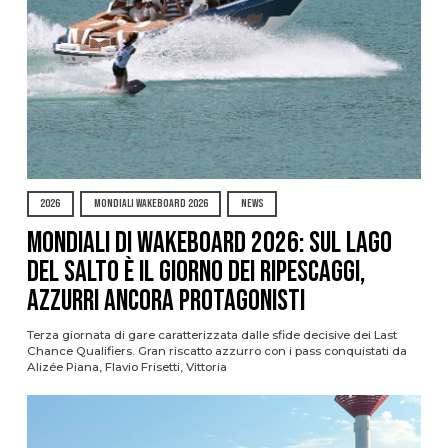
2026
MONDIALI WAKEBOARD 2026
NEWS
Mondiali di Wakeboard 2026: sul Lago
del Salto è il giorno dei ripescaggi,
azzurri ancora protagonisti
Terza giornata di gare caratterizzata dalle sfide decisive dei Last
Chance Qualifiers. Gran riscatto azzurro con i pass conquistati da
Alizée Piana, Flavio Frisetti, Vittoria