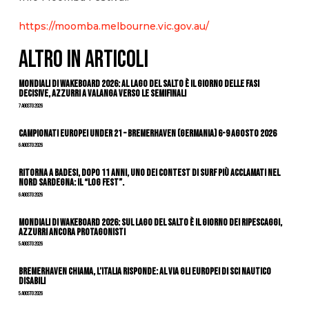
https://moomba.melbourne.vic.gov.au/
ALTRO IN ARTICOLI
Mondiali di Wakeboard 2026: al Lago del Salto è il giorno delle fasi
decisive, azzurri a valanga verso le semifinali
7 Agosto 2026
Campionati Europei Under 21 – Bremerhaven (Germania) 6-9 agosto 2026
6 Agosto 2026
Ritorna a Badesi, dopo 11 anni, uno dei contest di surf più acclamati nel
nord Sardegna: il “Log Fest”.
6 Agosto 2026
Mondiali di Wakeboard 2026: sul Lago del Salto è il giorno dei ripescaggi,
azzurri ancora protagonisti
5 Agosto 2026
Bremerhaven chiama, l’Italia risponde: al via gli Europei di Sci Nautico
Disabili
5 Agosto 2026