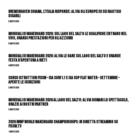
Bremerhaven chiama, l’Italia risponde: al via gli Europei di Sci Nautico
Disabili
5 Agosto 2026
Mondiali di Wakeboard 2026: sul Lago del Salto le qualifiche entrano nel
vivo, grandi prestazioni per gli azzurri
5 Agosto 2026
Mondiali di Wakeboard 2026: al via le gare sul Lago del Salto e grande
festa d’apertura a Rieti
4 Agosto 2026
CORSO ISTRUTTORI FISSW – ISA SURF L1 e ISA SUP Flat Water – SETTEMBRE –
APERTE LE ISCRIZIONI
2 Agosto 2026
Mondiali di Wakeboard 2026 al Lago del Salto: al via domani lo spettacolo,
grazie ai nostri Partner
2 Agosto 2026
2026 IWWF WORLD WAKEBOARD CHAMPIONSHIPS: IN DIRETTA STREAMING SU
FISSW.TV
1 Agosto 2026