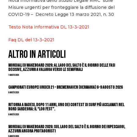
Nota informativa dello Studio Legale RMC sulle
Misure urgenti per fronteggiare la diffusione del
COVID-19 – Decreto Legge 13 marzo 2021, n. 30
Testo Nota informativa DL 13-3-2021
Faq DL del 13-3-2021
ALTRO IN ARTICOLI
Mondiali di Wakeboard 2026: al Lago del Salto è il giorno delle fasi
decisive, azzurri a valanga verso le semifinali
7 Agosto 2026
Campionati Europei Under 21 – Bremerhaven (Germania) 6-9 agosto 2026
6 Agosto 2026
Ritorna a Badesi, dopo 11 anni, uno dei contest di surf più acclamati nel
nord Sardegna: il “Log Fest”.
6 Agosto 2026
Mondiali di Wakeboard 2026: sul Lago del Salto è il giorno dei ripescaggi,
azzurri ancora protagonisti
5 Agosto 2026