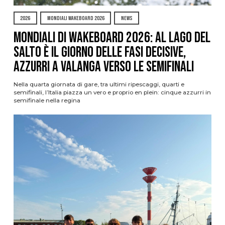
2026
MONDIALI WAKEBOARD 2026
NEWS
Mondiali di Wakeboard 2026: al Lago del
Salto è il giorno delle fasi decisive,
azzurri a valanga verso le semifinali
Nella quarta giornata di gare, tra ultimi ripescaggi, quarti e
semifinali, l’Italia piazza un vero e proprio en plein: cinque azzurri in
semifinale nella regina