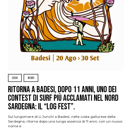
2026
NEWS
Ritorna a Badesi, dopo 11 anni, uno dei
contest di surf più acclamati nel nord
Sardegna: il “Log Fest”.
Sul lungomare di Li Junchi a Badesi, nella costa gallurese della
Sardegna, ritorna dopo una lunga assenza di 11 anni, con un nuovo
nome e