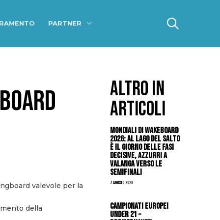
ERAMENTO
PARTNER
ALTRO IN
GBOARD
ARTICOLI
Mondiali di Wakeboard
2026: al Lago del Salto
è il giorno delle fasi
decisive, azzurri a
valanga verso le
semifinali
7 Agosto 2026
ngboard valevole per la
Campionati Europei
gimento della
Under 21 –