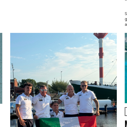
S
g
a
l