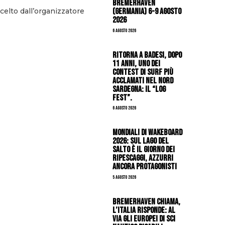
Bremerhaven
(Germania) 6-9 agosto
celto dall’organizzatore
2026
6 Agosto 2026
Ritorna a Badesi, dopo
11 anni, uno dei
contest di surf più
acclamati nel nord
Sardegna: il “Log
Fest”.
6 Agosto 2026
Mondiali di Wakeboard
2026: sul Lago del
Salto è il giorno dei
ripescaggi, azzurri
ancora protagonisti
5 Agosto 2026
Bremerhaven chiama,
l’Italia risponde: al
via gli Europei di Sci