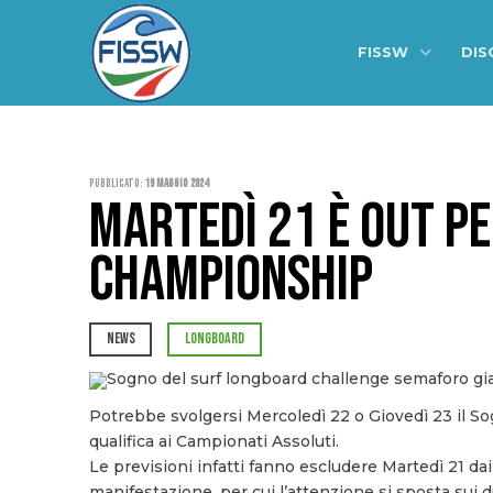
FISSW
DIS
Pubblicato:
19 Maggio 2024
MARTEDÌ 21 È OUT P
CHAMPIONSHIP
NEWS
LONGBOARD
Potrebbe svolgersi Mercoledì 22 o Giovedì 23 il So
qualifica ai Campionati Assoluti.
Le previsioni infatti fanno escludere Martedì 21 dai
manifestazione, per cui l’attenzione si sposta sui d