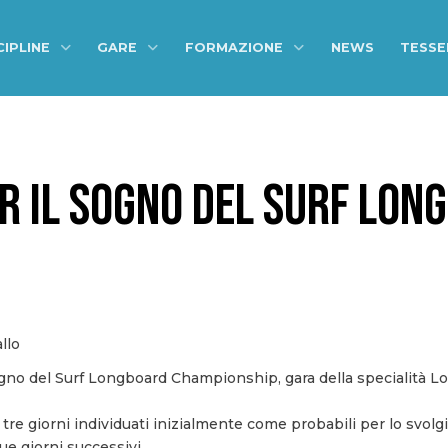
CIPLINE
GARE
FORMAZIONE
NEWS
TESS
ER IL SOGNO DEL SURF LON
gno del Surf Longboard Championship, gara della specialità Lo
 tre giorni individuati inizialmente come probabili per lo svol
ue giorni successivi.