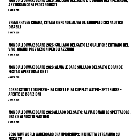
Mondiali di Wakeboard 2026: sul Lago del Salto è il giorno dei ripescaggi,
azzurri ancora protagonisti
5 Agosto 2026
Bremerhaven chiama, l’Italia risponde: al via gli Europei di Sci Nautico
Disabili
5 Agosto 2026
Mondiali di Wakeboard 2026: sul Lago del Salto le qualifiche entrano nel
vivo, grandi prestazioni per gli azzurri
5 Agosto 2026
Mondiali di Wakeboard 2026: al via le gare sul Lago del Salto e grande
festa d’apertura a Rieti
4 Agosto 2026
CORSO ISTRUTTORI FISSW – ISA SURF L1 e ISA SUP Flat Water – SETTEMBRE –
APERTE LE ISCRIZIONI
2 Agosto 2026
Mondiali di Wakeboard 2026 al Lago del Salto: al via domani lo spettacolo,
grazie ai nostri Partner
2 Agosto 2026
2026 IWWF WORLD WAKEBOARD CHAMPIONSHIPS: IN DIRETTA STREAMING SU
FISSW.TV