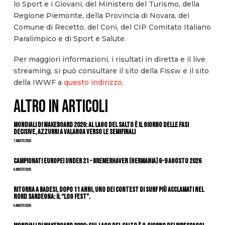
lo Sport e i Giovani, del Ministero del Turismo, della
Regione Piemonte, della Provincia di Novara, del
Comune di Recetto, del Coni, del CIP Comitato Italiano
Paralimpico e di Sport e Salute.
Per maggiori informazioni, i risultati in diretta e il live
streaming, si può consultare il sito della Fissw e il sito
della IWWF a
questo indirizzo
.
ALTRO IN ARTICOLI
Mondiali di Wakeboard 2026: al Lago del Salto è il giorno delle fasi
decisive, azzurri a valanga verso le semifinali
7 Agosto 2026
Campionati Europei Under 21 – Bremerhaven (Germania) 6-9 agosto 2026
6 Agosto 2026
Ritorna a Badesi, dopo 11 anni, uno dei contest di surf più acclamati nel
nord Sardegna: il “Log Fest”.
6 Agosto 2026