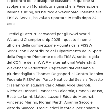
l’epicentro delle discipline classiche. È qui che si
svolgeranno i Mondiali, una gara che la Federazione
italiana surfing, sci nautico e wakeboard, insieme alla
FISSW Servizi, ha voluto riportare in Italia dopo 24
anni.
Tredici gli azzurri convocati per gli Iwwf World
Waterski Championship 2025 – questo il nome
ufficiale della competizione – curata dalla FISSW
Servizi con il contributo del Dipartimento dello Sport,
della Regione Piemonte e della FISSW, sotto l’egida
del CONI e della IWWF – International Waterski &
Wakeboard Federation. Capitanati dal veterano e
plurimedagliato Thomas Degasperi, al Centro Tecnico
Federale FISSW del Parco Nautico del Sesia a Recetto
ci saranno in squadra Carlo Allais, Alice Bagnoli,
Nicholas Benatti, Francesco Caldarola, Brando Caruso,
Beatrice Ianni, Matteo Luzzeri, Edoardo Marenzi,
Vincenzo Marino, Florian Parth, Arianna Sacco e
Vittoria Saracco. Tredici atleti in totale, per andare a