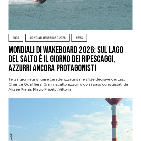
2026
MONDIALI WAKEBOARD 2026
NEWS
Mondiali di Wakeboard 2026: sul Lago
del Salto è il giorno dei ripescaggi,
azzurri ancora protagonisti
Terza giornata di gare caratterizzata dalle sfide decisive dei Last
Chance Qualifiers. Gran riscatto azzurro con i pass conquistati da
Alizée Piana, Flavio Frisetti, Vittoria