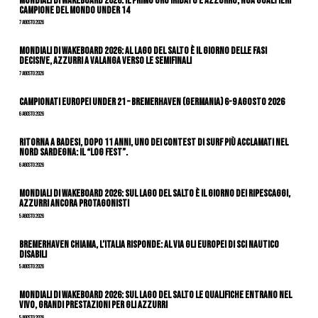
Mondiali di Wakeboard 2026: il primo oro iridato è azzurro, Noa Gualtieri
campione del mondo Under 14
7 Agosto 2026
Mondiali di Wakeboard 2026: al Lago del Salto è il giorno delle fasi
decisive, azzurri a valanga verso le semifinali
7 Agosto 2026
Campionati Europei Under 21 – Bremerhaven (Germania) 6-9 agosto 2026
6 Agosto 2026
Ritorna a Badesi, dopo 11 anni, uno dei contest di surf più acclamati nel
nord Sardegna: il “Log Fest”.
6 Agosto 2026
Mondiali di Wakeboard 2026: sul Lago del Salto è il giorno dei ripescaggi,
azzurri ancora protagonisti
5 Agosto 2026
Bremerhaven chiama, l’Italia risponde: al via gli Europei di Sci Nautico
Disabili
5 Agosto 2026
Mondiali di Wakeboard 2026: sul Lago del Salto le qualifiche entrano nel
vivo, grandi prestazioni per gli azzurri
5 Agosto 2026