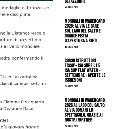
gli azzurri
ue medaglie di bronzo, un
5 Agosto 2026
elle discipline
Mondiali di Wakeboard
2026: al via le gare
sul Lago del Salto e
 nella Distance Race e
grande festa
autore di un settimo
d’apertura a Rieti
 a livello mondiale.
4 Agosto 2026
quadra, confermando il
CORSO ISTRUTTORI
FISSW – ISA SURF L1 e
ISA SUP Flat Water –
SETTEMBRE – APERTE LE
Giulio Lazzarini ha
ISCRIZIONI
classificandosi settima
2 Agosto 2026
Mondiali di Wakeboard
vo Fiamme Oro, quarta
2026 al Lago del Salto:
la Distance Race.
al via domani lo
spettacolo, grazie ai
nostri Partner
tleti:
2 Agosto 2026
ti più giovani hanno