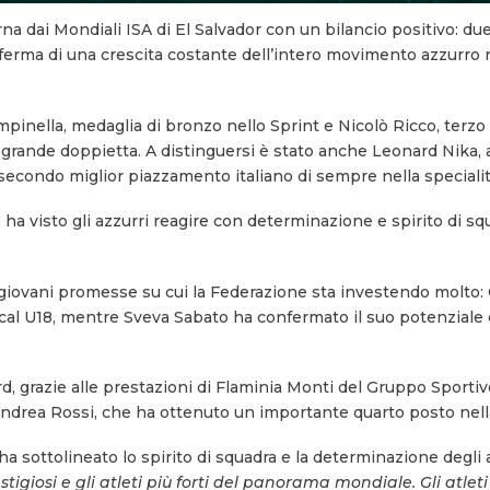
rna dai Mondiali ISA di El Salvador con un bilancio positivo: d
ferma di una crescita costante dell’intero movimento azzurro n
mpinella, medaglia di bronzo nello Sprint e Nicolò Ricco, terzo
a grande doppietta. A distinguersi è stato anche Leonard Nika, 
 secondo miglior piazzamento italiano di sempre nella specialità
 ha visto gli azzurri reagire con determinazione e spirito di s
 giovani promesse su cui la Federazione sta investendo molto: 
al U18, mentre Sveva Sabato ha confermato il suo potenziale 
d, grazie alle prestazioni di Flaminia Monti del Gruppo Sporti
 Andrea Rossi, che ha ottenuto un importante quarto posto nel
ha sottolineato lo spirito di squadra e la determinazione degli a
tigiosi e gli atleti più forti del panorama mondiale. Gli atle