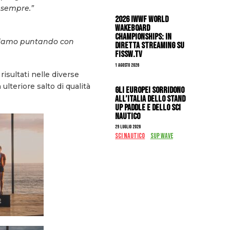
a sempre.”
2026 IWWF WORLD
WAKEBOARD
CHAMPIONSHIPS: IN
 stiamo puntando con
DIRETTA STREAMING SU
FISSW.TV
1 Agosto 2026
risultati nelle diverse
lteriore salto di qualità
Gli Europei sorridono
all’Italia dello stand
up paddle e dello sci
nautico
29 Luglio 2026
SCI NAUTICO
SUP WAVE