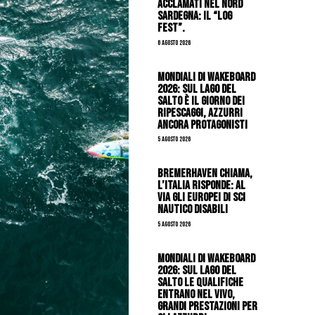
acclamati nel nord
Sardegna: il “Log
Fest”.
6 Agosto 2026
Mondiali di Wakeboard
2026: sul Lago del
Salto è il giorno dei
ripescaggi, azzurri
ancora protagonisti
5 Agosto 2026
Bremerhaven chiama,
l’Italia risponde: al
via gli Europei di Sci
Nautico Disabili
5 Agosto 2026
Mondiali di Wakeboard
2026: sul Lago del
Salto le qualifiche
entrano nel vivo,
grandi prestazioni per