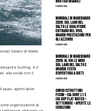
Nautico Disabili
5 Agosto 2026
Mondiali di Wakeboard
2026: sul Lago del
Salto le qualifiche
entrano nel vivo,
grandi prestazioni per
gli azzurri
5 Agosto 2026
onati Italiani di Wake
Mondiali di Wakeboard
2026: al via le gare
sul Lago del Salto e
eboard e Surfing, è il
grande festa
d’apertura a Rieti
ti alla corda con il
4 Agosto 2026
li spazi aperti dove
CORSO ISTRUTTORI
FISSW – ISA SURF L1 e
ISA SUP Flat Water –
SETTEMBRE – APERTE LE
come organizzatore di
ISCRIZIONI
da settimane, abbiamo un