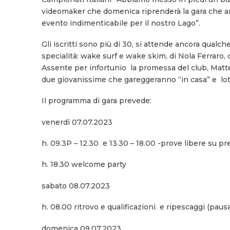
videomaker che domenica riprenderà la gara che andrà
evento indimenticabile per il nostro Lago”.
Gli iscritti sono più di 30, si attende ancora qualch
specialità: wake surf e wake skim, di Nola Ferraro,
Assente per infortunio la promessa del club, Matte
due giovanissime che gareggeranno “in casa” e lott
Il programma di gara prevede:
venerdì 07.07.2023
h. 09.3P – 12.30 e 13.30 – 18.00 -prove libere su p
h. 18.30 welcome party
sabato 08.07.2023
h. 08.00 ritrovo e qualificazioni e ripescaggi (pausa
domenica 09.07.2023