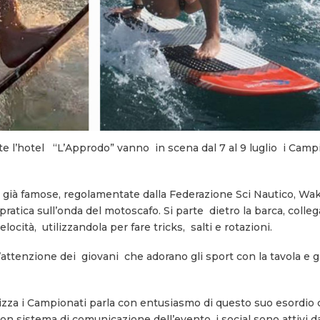
 l’hotel “L’Approdo” vanno in scena dal 7 al 9 luglio i Campi
le già famose, regolamentate dalla Federazione Sci Nautico, Wak
ratica sull’onda del motoscafo. Si parte dietro la barca, collega
velocità, utilizzandola per fare tricks, salti e rotazioni.
’attenzione dei giovani che adorano gli sport con la tavola e g
zza i Campionati parla con entusiasmo di questo suo esordio 
n sistema di comunicazione dell’evento, i social sono attivi 