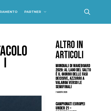
ERAMENTO
PARTNER
ALTRO IN
TACOLO
ARTICOLI
 I
Mondiali di Wakeboard
2026: al Lago del Salto
è il giorno delle fasi
decisive, azzurri a
valanga verso le
semifinali
7 Agosto 2026
Campionati Europei
Under 21 –