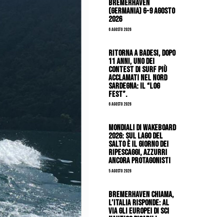
Bremerhaven
(Germania) 6-9 agosto
2026
6 Agosto 2026
Ritorna a Badesi, dopo
11 anni, uno dei
contest di surf più
acclamati nel nord
Sardegna: il “Log
Fest”.
6 Agosto 2026
Mondiali di Wakeboard
2026: sul Lago del
Salto è il giorno dei
ripescaggi, azzurri
ancora protagonisti
5 Agosto 2026
Bremerhaven chiama,
l’Italia risponde: al
via gli Europei di Sci