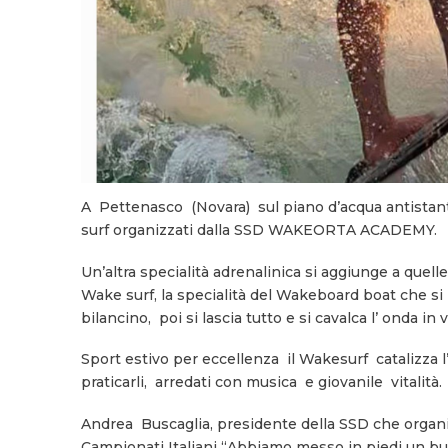
A Pettenasco (Novara) sul piano d’acqua antistante
surf organizzati dalla SSD WAKEORTA ACADEMY.
Un’altra specialità adrenalinica si aggiunge a quel
Wake surf, la specialità del Wakeboard boat che si p
bilancino, poi si lascia tutto e si cavalca l’ onda in 
Sport estivo per eccellenza il Wakesurf catalizza l
praticarli, arredati con musica e giovanile vitalità.
Andrea Buscaglia, presidente della SSD che organi
Campionati Italiani “Abbiamo messo in piedi un buo