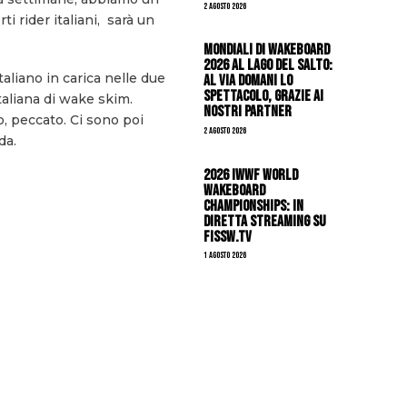
2 Agosto 2026
i rider italiani, sarà un
Mondiali di Wakeboard
2026 al Lago del Salto:
taliano in carica nelle due
al via domani lo
spettacolo, grazie ai
taliana di wake skim.
nostri Partner
, peccato. Ci sono poi
2 Agosto 2026
da.
2026 IWWF WORLD
WAKEBOARD
CHAMPIONSHIPS: IN
DIRETTA STREAMING SU
FISSW.TV
1 Agosto 2026