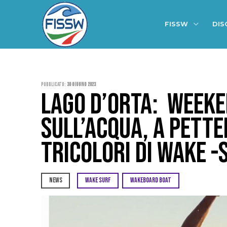
FISSW
DIS
Pubblicato:
30 Giugno 2023
LAGO D’ORTA: WEEKE
SULL’ACQUA, A PETTE
TRICOLORI DI WAKE ­-
NEWS
WAKE SURF
WAKEBOARD BOAT