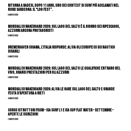
Ritorna a Badesi, dopo 11 anni, uno dei contest di surf più acclamati nel
nord Sardegna: il “Log Fest”.
6 Agosto 2026
Mondiali di Wakeboard 2026: sul Lago del Salto è il giorno dei ripescaggi,
azzurri ancora protagonisti
5 Agosto 2026
Bremerhaven chiama, l’Italia risponde: al via gli Europei di Sci Nautico
Disabili
5 Agosto 2026
Mondiali di Wakeboard 2026: sul Lago del Salto le qualifiche entrano nel
vivo, grandi prestazioni per gli azzurri
5 Agosto 2026
Mondiali di Wakeboard 2026: al via le gare sul Lago del Salto e grande
festa d’apertura a Rieti
4 Agosto 2026
CORSO ISTRUTTORI FISSW – ISA SURF L1 e ISA SUP Flat Water – SETTEMBRE –
APERTE LE ISCRIZIONI
2 Agosto 2026