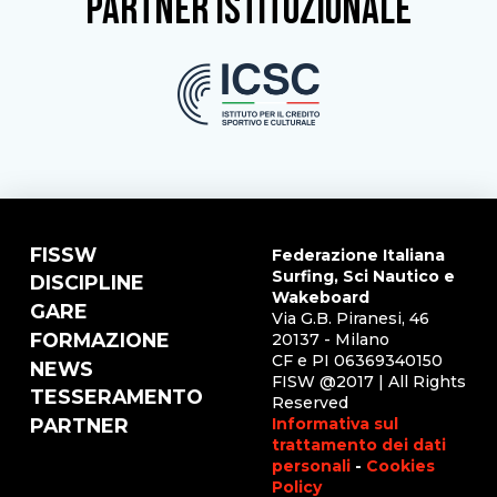
partner istituzionale
FISSW
Federazione Italiana
Surfing, Sci Nautico e
DISCIPLINE
Wakeboard
GARE
Via G.B. Piranesi, 46
FORMAZIONE
20137 - Milano
CF e PI 06369340150
NEWS
FISW @2017 | All Rights
TESSERAMENTO
Reserved
Informativa sul
PARTNER
trattamento dei dati
personali
-
Cookies
Policy