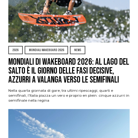
2026
MONDIALI WAKEBOARD 2026
NEWS
Mondiali di Wakeboard 2026: al Lago del
Salto è il giorno delle fasi decisive,
azzurri a valanga verso le semifinali
Nella quarta giornata di gare, tra ultimi ripescaggi, quarti e
semifinali, l’Italia piazza un vero e proprio en plein: cinque azzurri in
semifinale nella regina