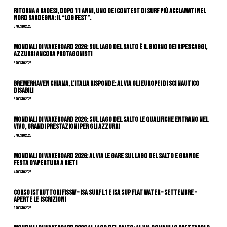
Ritorna a Badesi, dopo 11 anni, uno dei contest di surf più acclamati nel
nord Sardegna: il “Log Fest”.
6 Agosto 2026
Mondiali di Wakeboard 2026: sul Lago del Salto è il giorno dei ripescaggi,
azzurri ancora protagonisti
5 Agosto 2026
Bremerhaven chiama, l’Italia risponde: al via gli Europei di Sci Nautico
Disabili
5 Agosto 2026
Mondiali di Wakeboard 2026: sul Lago del Salto le qualifiche entrano nel
vivo, grandi prestazioni per gli azzurri
5 Agosto 2026
Mondiali di Wakeboard 2026: al via le gare sul Lago del Salto e grande
festa d’apertura a Rieti
4 Agosto 2026
CORSO ISTRUTTORI FISSW – ISA SURF L1 e ISA SUP Flat Water – SETTEMBRE –
APERTE LE ISCRIZIONI
2 Agosto 2026