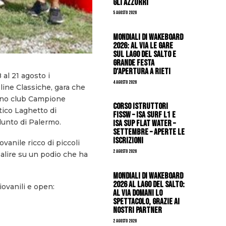
gli azzurri
5 Agosto 2026
Mondiali di Wakeboard
2026: al via le gare
sul Lago del Salto e
grande festa
d’apertura a Rieti
 al 21 agosto i
4 Agosto 2026
line Classiche, gara che
ano club Campione
CORSO ISTRUTTORI
utico Laghetto di
FISSW – ISA SURF L1 e
lunto di Palermo.
ISA SUP Flat Water –
SETTEMBRE – APERTE LE
ISCRIZIONI
anile ricco di piccoli
2 Agosto 2026
 salire su un podio che ha
Mondiali di Wakeboard
2026 al Lago del Salto:
iovanili e open:
al via domani lo
spettacolo, grazie ai
nostri Partner
2 Agosto 2026