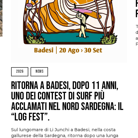
T
d
a
F
2026
NEWS
Ritorna a Badesi, dopo 11 anni,
uno dei contest di surf più
acclamati nel nord Sardegna: il
“Log Fest”.
Sul lungomare di Li Junchi a Badesi, nella costa
gallurese della Sardegna, ritorna dopo una lunga