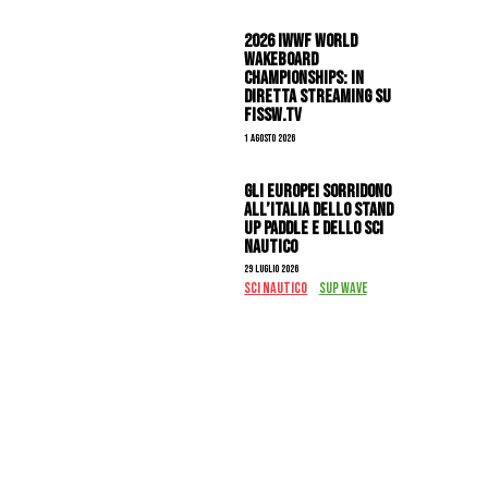
2026 IWWF WORLD
WAKEBOARD
CHAMPIONSHIPS: IN
DIRETTA STREAMING SU
FISSW.TV
1 Agosto 2026
Gli Europei sorridono
all’Italia dello stand
up paddle e dello sci
nautico
29 Luglio 2026
SCI NAUTICO
SUP WAVE