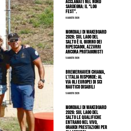
acclamati nel nord
Sardegna: il “Log
Fest”.
6 Agosto 2026
Mondiali di Wakeboard
2026: sul Lago del
Salto è il giorno dei
ripescaggi, azzurri
ancora protagonisti
5 Agosto 2026
Bremerhaven chiama,
l’Italia risponde: al
via gli Europei di Sci
Nautico Disabili
5 Agosto 2026
Mondiali di Wakeboard
2026: sul Lago del
Salto le qualifiche
entrano nel vivo,
grandi prestazioni per