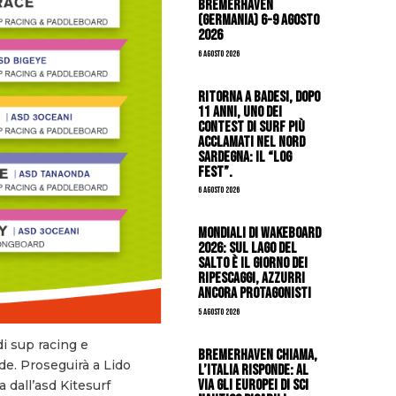
Bremerhaven
(Germania) 6-9 agosto
2026
6 Agosto 2026
Ritorna a Badesi, dopo
11 anni, uno dei
contest di surf più
acclamati nel nord
Sardegna: il “Log
Fest”.
6 Agosto 2026
Mondiali di Wakeboard
2026: sul Lago del
Salto è il giorno dei
ripescaggi, azzurri
ancora protagonisti
5 Agosto 2026
di sup racing e
Bremerhaven chiama,
ide. Proseguirà a Lido
l’Italia risponde: al
via gli Europei di Sci
 dall’asd Kitesurf