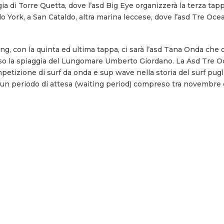
aggia di Torre Quetta, dove l’asd Big Eye organizzerà la terza tap
ido York, a San Cataldo, altra marina leccese, dove l’asd Tre Oc
g, con la quinta ed ultima tappa, ci sarà l’asd Tana Onda che o
esso la spiaggia del Lungomare Umberto Giordano. La Asd Tre O
petizione di surf da onda e sup wave nella storia del surf pugli
n un periodo di attesa (waiting period) compreso tra novembre