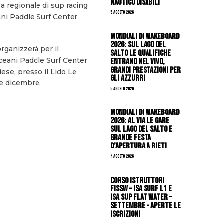
Nautico Disabili
pa regionale di sup racing
5 Agosto 2026
eani Paddle Surf Center
Mondiali di Wakeboard
2026: sul Lago del
rganizzerà per il
Salto le qualifiche
ceani Paddle Surf Center
entrano nel vivo,
grandi prestazioni per
ese, presso il Lido Le
gli azzurri
 e dicembre.
5 Agosto 2026
Mondiali di Wakeboard
2026: al via le gare
sul Lago del Salto e
grande festa
d’apertura a Rieti
4 Agosto 2026
CORSO ISTRUTTORI
FISSW – ISA SURF L1 e
ISA SUP Flat Water –
SETTEMBRE – APERTE LE
ISCRIZIONI