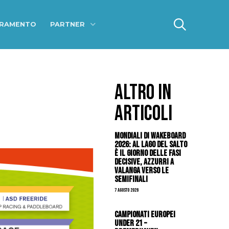
ERAMENTO
PARTNER
ALTRO IN
ARTICOLI
Mondiali di Wakeboard
2026: al Lago del Salto
è il giorno delle fasi
decisive, azzurri a
valanga verso le
semifinali
7 Agosto 2026
Campionati Europei
Under 21 –