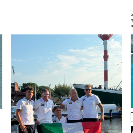
S
g
a
l