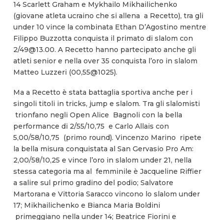
14 Scarlett Graham e Mykhailo Mikhailichenko
(giovane atleta ucraino che si allena a Recetto), tra gli
under 10 vince la combinata Ethan D’Agostino mentre
Filippo Buzzotta conquista il primato di slalom con
2/49@13.00. A Recetto hanno partecipato anche gli
atleti senior e nella over 35 conquista l’oro in slalom
Matteo Luzzeri (00,55@1025).
Ma a Recetto è stata battaglia sportiva anche per i
singoli titoli in tricks, jump e slalom. Tra gli slalomisti
trionfano negli Open Alice Bagnoli con la bella
performance di 2/55/10,75 e Carlo Allais con
5,00/58/10,75 (primo round). Vincenzo Marino ripete
la bella misura conquistata al San Gervasio Pro Am:
2,00/58/10,25 e vince l’oro in slalom under 21, nella
stessa categoria ma al femminile è Jacqueline Riffier
a salire sul primo gradino del podio; Salvatore
Martorana e Vittoria Saracco vincono lo slalom under
17; Mikhailichenko e Bianca Maria Boldini
primeggiano nella under 14; Beatrice Fiorini e