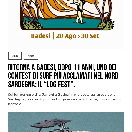
2026
NEWS
Ritorna a Badesi, dopo 11 anni, uno dei
contest di surf più acclamati nel nord
Sardegna: il “Log Fest”.
Sul lungomare di Li Junchi a Badesi, nella costa gallurese della
Sardegna, ritorna dopo una lunga assenza di 11 anni, con un nuovo
nome e