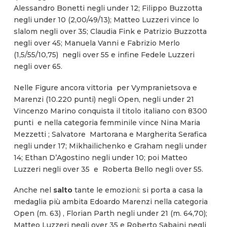
Alessandro Bonetti negli under 12; Filippo Buzzotta
negli under 10 (2,00/49/13); Matteo Luzzeri vince lo
slalom negli over 35; Claudia Fink e Patrizio Buzzotta
negli over 45; Manuela Vanni e Fabrizio Merlo
(1,5/55/10,75) negli over 55 e infine Fedele Luzzeri
negli over 65.
Nelle Figure ancora vittoria per Vympranietsova e
Marenzi (10.220 punti) negli Open, negli under 21
Vincenzo Marino conquista il titolo italiano con 8300
punti e nella categoria femminile vince Nina Maria
Mezzetti ; Salvatore Martorana e Margherita Serafica
negli under 17; Mikhailichenko e Graham negli under
14; Ethan D’Agostino negli under 10; poi Matteo
Luzzeri negli over 35 e Roberta Bello negli over 55.
Anche nel
salto
tante le emozioni: si porta a casa la
medaglia più ambita Edoardo Marenzi nella categoria
Open (m. 63) , Florian Parth negli under 21 (m. 64,70);
Matteo Luzzeri negli over 35 e Roberto Sabaini negli