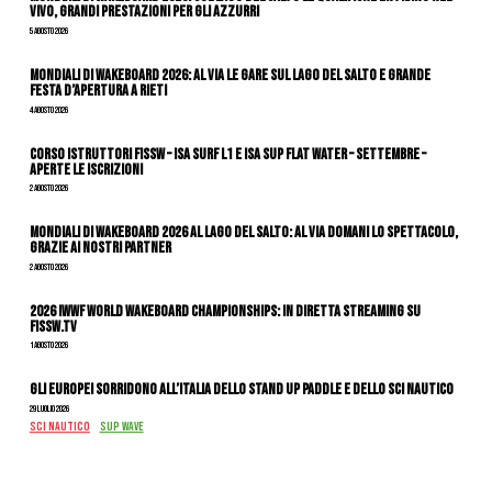
vivo, grandi prestazioni per gli azzurri
5 Agosto 2026
Mondiali di Wakeboard 2026: al via le gare sul Lago del Salto e grande
festa d’apertura a Rieti
4 Agosto 2026
CORSO ISTRUTTORI FISSW – ISA SURF L1 e ISA SUP Flat Water – SETTEMBRE –
APERTE LE ISCRIZIONI
2 Agosto 2026
Mondiali di Wakeboard 2026 al Lago del Salto: al via domani lo spettacolo,
grazie ai nostri Partner
2 Agosto 2026
2026 IWWF WORLD WAKEBOARD CHAMPIONSHIPS: IN DIRETTA STREAMING SU
FISSW.TV
1 Agosto 2026
Gli Europei sorridono all’Italia dello stand up paddle e dello sci nautico
29 Luglio 2026
SCI NAUTICO
SUP WAVE