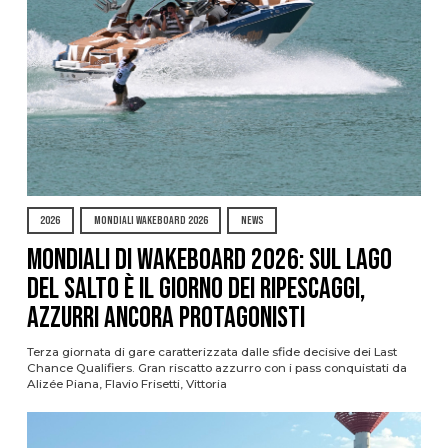
2026
MONDIALI WAKEBOARD 2026
NEWS
Mondiali di Wakeboard 2026: sul Lago
del Salto è il giorno dei ripescaggi,
azzurri ancora protagonisti
Terza giornata di gare caratterizzata dalle sfide decisive dei Last
Chance Qualifiers. Gran riscatto azzurro con i pass conquistati da
Alizée Piana, Flavio Frisetti, Vittoria