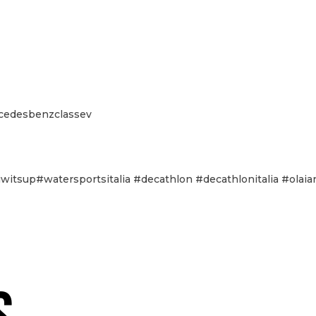
cedesbenzclassev
tiwitsup#watersportsitalia #decathlon #decathlonitalia #olaia