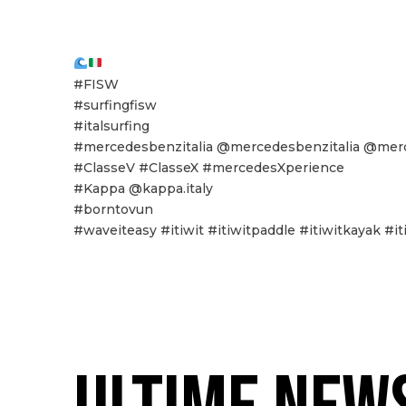
#FISW
#surfingfisw
#italsurfing
#mercedesbenzitalia @mercedesbenzitalia @mer
#ClasseV #ClasseX #mercedesXperience
#Kappa @kappa.italy
#borntovun
#waveiteasy #itiwit #itiwitpaddle #itiwitkayak #i