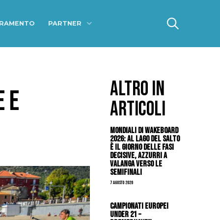
ERAMENTO
PARTNER
ALTRO IN
E E
ARTICOLI
Mondiali di Wakeboard
2026: al Lago del Salto
è il giorno delle fasi
decisive, azzurri a
valanga verso le
semifinali
7 Agosto 2026
Campionati Europei
Under 21 –