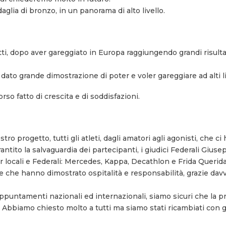
aglia di bronzo, in un panorama di alto livello.
ti, dopo aver gareggiato in Europa raggiungendo grandi risultat
 dato grande dimostrazione di poter e voler gareggiare ad alti liv
rso fatto di crescita e di soddisfazioni.
o progetto, tutti gli atleti, dagli amatori agli agonisti, che ci
garantito la salvaguardia dei partecipanti, i giudici Federali Giu
or locali e Federali: Mercedes, Kappa, Decathlon e Frida Queri
te che hanno dimostrato ospitalità e responsabilità, grazie davve
ppuntamenti nazionali ed internazionali, siamo sicuri che la p
Abbiamo chiesto molto a tutti ma siamo stati ricambiati con 