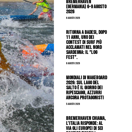
Bremerhaven
(Germania) 6-9 agosto
2026
6 Agosto 2026
Ritorna a Badesi, dopo
11 anni, uno dei
contest di surf più
acclamati nel nord
Sardegna: il “Log
Fest”.
6 Agosto 2026
Mondiali di Wakeboard
2026: sul Lago del
Salto è il giorno dei
ripescaggi, azzurri
ancora protagonisti
5 Agosto 2026
Bremerhaven chiama,
l’Italia risponde: al
via gli Europei di Sci