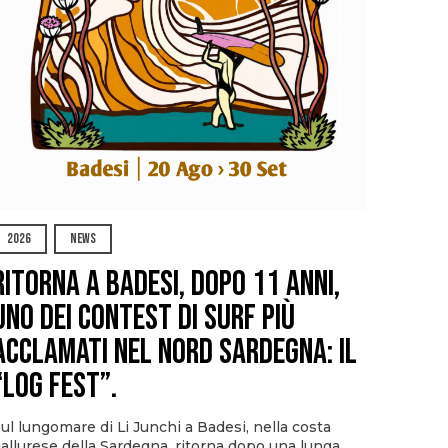
2026
NEWS
Ritorna a Badesi, dopo 11 anni,
uno dei contest di surf più
acclamati nel nord Sardegna: il
“Log Fest”.
ul lungomare di Li Junchi a Badesi, nella costa
allurese della Sardegna, ritorna dopo una lunga