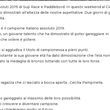
assoluti 2019 di Sup Race e Paddlebord. In questo weekend al C
no dimostrati all’altezza delle nostre aspettative. Due giorni di
tà.
 è il campione italiano assoluto 2019.
, un giovane talento che ha dimostrato di poter gareggiare in 
 che volere è potere.
i aggiudica il titolo di campionessa a pieni punti.
stante la sua giovane età ha dato dimostrazione che l’età non
o la medaglia di bronzo lottando con tutte le loro forze.
agazza che ci lasciato a bocca aperta…Cecilia Pampinella.
o gareggiato al massimo delle loro possibilità.
o crescere e diventare campione.
cui chiederemo molto in futuro.