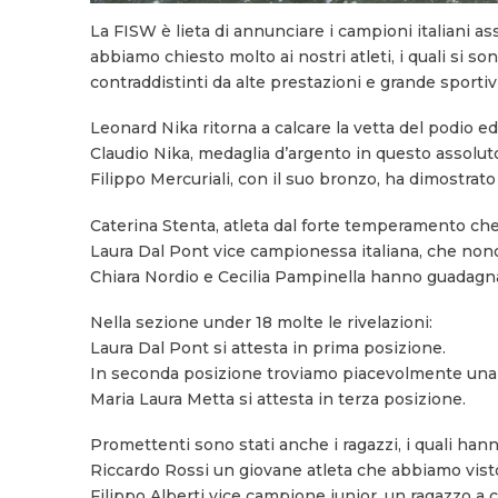
La FISW è lieta di annunciare i campioni italiani 
abbiamo chiesto molto ai nostri atleti, i quali si so
contraddistinti da alte prestazioni e grande sportivi
Leonard Nika ritorna a calcare la vetta del podio ed
Claudio Nika, medaglia d’argento in questo assoluto
Filippo Mercuriali, con il suo bronzo, ha dimostrato
Caterina Stenta, atleta dal forte temperamento che s
Laura Dal Pont vice campionessa italiana, che nono
Chiara Nordio e Cecilia Pampinella hanno guadagnat
Nella sezione under 18 molte le rivelazioni:
Laura Dal Pont si attesta in prima posizione.
In seconda posizione troviamo piacevolmente una r
Maria Laura Metta si attesta in terza posizione.
Promettenti sono stati anche i ragazzi, i quali hann
Riccardo Rossi un giovane atleta che abbiamo vist
Filippo Alberti vice campione junior, un ragazzo a 