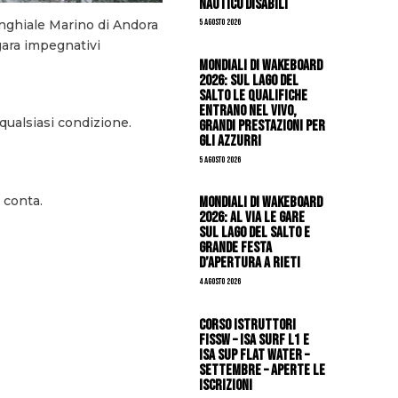
Nautico Disabili
inghiale Marino di Andora
5 Agosto 2026
 gara impegnativi
Mondiali di Wakeboard
2026: sul Lago del
Salto le qualifiche
entrano nel vivo,
qualsiasi condizione.
grandi prestazioni per
gli azzurri
5 Agosto 2026
 conta.
Mondiali di Wakeboard
2026: al via le gare
sul Lago del Salto e
grande festa
d’apertura a Rieti
4 Agosto 2026
CORSO ISTRUTTORI
FISSW – ISA SURF L1 e
ISA SUP Flat Water –
SETTEMBRE – APERTE LE
ISCRIZIONI