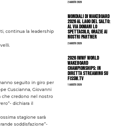
2 Agosto 2026
Mondiali di Wakeboard
2026 al Lago del Salto:
al via domani lo
i, continua la leadership
spettacolo, grazie ai
nostri Partner
2 Agosto 2026
elli.
2026 IWWF WORLD
WAKEBOARD
CHAMPIONSHIPS: IN
DIRETTA STREAMING SU
FISSW.TV
 hanno seguito in giro per
1 Agosto 2026
seppe Cuscianna, Giovanni
da che credono nel nostro
ro”- dichiara il
rossima stagione sarà
grande soddisfazione”-