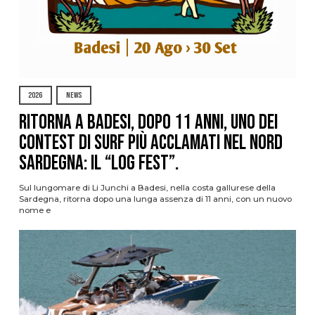
2026
NEWS
Ritorna a Badesi, dopo 11 anni, uno dei
contest di surf più acclamati nel nord
Sardegna: il “Log Fest”.
Sul lungomare di Li Junchi a Badesi, nella costa gallurese della
Sardegna, ritorna dopo una lunga assenza di 11 anni, con un nuovo
nome e