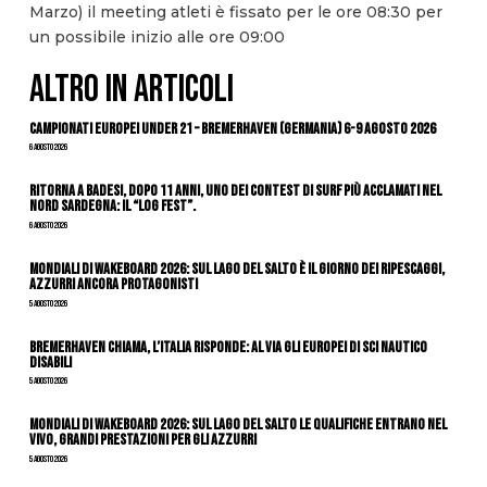
Marzo) il meeting atleti è fissato per le ore 08:30 per
un possibile inizio alle ore 09:00
ALTRO IN ARTICOLI
Campionati Europei Under 21 – Bremerhaven (Germania) 6-9 agosto 2026
6 Agosto 2026
Ritorna a Badesi, dopo 11 anni, uno dei contest di surf più acclamati nel
nord Sardegna: il “Log Fest”.
6 Agosto 2026
Mondiali di Wakeboard 2026: sul Lago del Salto è il giorno dei ripescaggi,
azzurri ancora protagonisti
5 Agosto 2026
Bremerhaven chiama, l’Italia risponde: al via gli Europei di Sci Nautico
Disabili
5 Agosto 2026
Mondiali di Wakeboard 2026: sul Lago del Salto le qualifiche entrano nel
vivo, grandi prestazioni per gli azzurri
5 Agosto 2026