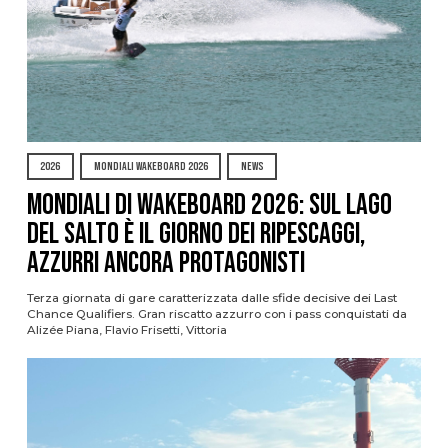
2026
MONDIALI WAKEBOARD 2026
NEWS
Mondiali di Wakeboard 2026: sul Lago
del Salto è il giorno dei ripescaggi,
azzurri ancora protagonisti
Terza giornata di gare caratterizzata dalle sfide decisive dei Last
Chance Qualifiers. Gran riscatto azzurro con i pass conquistati da
Alizée Piana, Flavio Frisetti, Vittoria