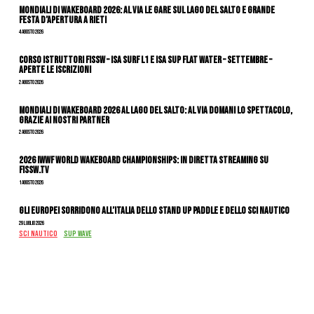
Mondiali di Wakeboard 2026: al via le gare sul Lago del Salto e grande
festa d’apertura a Rieti
4 Agosto 2026
CORSO ISTRUTTORI FISSW – ISA SURF L1 e ISA SUP Flat Water – SETTEMBRE –
APERTE LE ISCRIZIONI
2 Agosto 2026
Mondiali di Wakeboard 2026 al Lago del Salto: al via domani lo spettacolo,
grazie ai nostri Partner
2 Agosto 2026
2026 IWWF WORLD WAKEBOARD CHAMPIONSHIPS: IN DIRETTA STREAMING SU
FISSW.TV
1 Agosto 2026
Gli Europei sorridono all’Italia dello stand up paddle e dello sci nautico
29 Luglio 2026
SCI NAUTICO
SUP WAVE