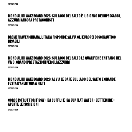
6 Agosto 2026
Mondiali di Wakeboard 2026: sul Lago del Salto è il giorno dei ripescaggi,
azzurri ancora protagonisti
5 Agosto 2026
Bremerhaven chiama, l’Italia risponde: al via gli Europei di Sci Nautico
Disabili
5 Agosto 2026
Mondiali di Wakeboard 2026: sul Lago del Salto le qualifiche entrano nel
vivo, grandi prestazioni per gli azzurri
5 Agosto 2026
Mondiali di Wakeboard 2026: al via le gare sul Lago del Salto e grande
festa d’apertura a Rieti
4 Agosto 2026
CORSO ISTRUTTORI FISSW – ISA SURF L1 e ISA SUP Flat Water – SETTEMBRE –
APERTE LE ISCRIZIONI
2 Agosto 2026