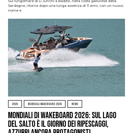
Sul lungomare di Li Junchi a Badesi, nella costa gallurese della
Sardegna, ritorna dopo una lunga assenza di 11 anni, con un nuovo
nome e
2026
MONDIALI WAKEBOARD 2026
NEWS
Mondiali di Wakeboard 2026: sul Lago
del Salto è il giorno dei ripescaggi,
azzurri ancora protagonisti