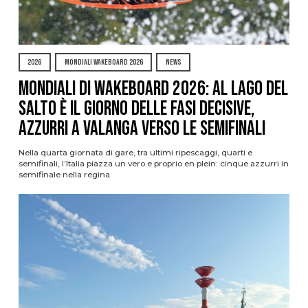
2026
MONDIALI WAKEBOARD 2026
NEWS
Mondiali di Wakeboard 2026: al Lago del
Salto è il giorno delle fasi decisive,
azzurri a valanga verso le semifinali
Nella quarta giornata di gare, tra ultimi ripescaggi, quarti e
semifinali, l’Italia piazza un vero e proprio en plein: cinque azzurri in
semifinale nella regina