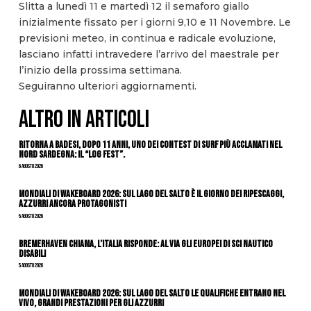
Slitta a lunedì 11 e martedì 12 il semaforo giallo
inizialmente fissato per i giorni 9,10 e 11 Novembre. Le
previsioni meteo, in continua e radicale evoluzione,
lasciano infatti intravedere l’arrivo del maestrale per
l’inizio della prossima settimana.
Seguiranno ulteriori aggiornamenti.
ALTRO IN ARTICOLI
Ritorna a Badesi, dopo 11 anni, uno dei contest di surf più acclamati nel
nord Sardegna: il “Log Fest”.
6 Agosto 2026
Mondiali di Wakeboard 2026: sul Lago del Salto è il giorno dei ripescaggi,
azzurri ancora protagonisti
5 Agosto 2026
Bremerhaven chiama, l’Italia risponde: al via gli Europei di Sci Nautico
Disabili
5 Agosto 2026
Mondiali di Wakeboard 2026: sul Lago del Salto le qualifiche entrano nel
vivo, grandi prestazioni per gli azzurri