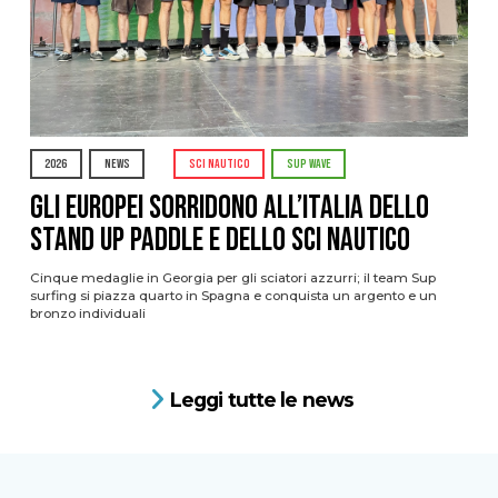
2026
NEWS
SCI NAUTICO
SUP WAVE
Gli Europei sorridono all’Italia dello
stand up paddle e dello sci nautico
Cinque medaglie in Georgia per gli sciatori azzurri; il team Sup
surfing si piazza quarto in Spagna e conquista un argento e un
bronzo individuali
Leggi tutte le news