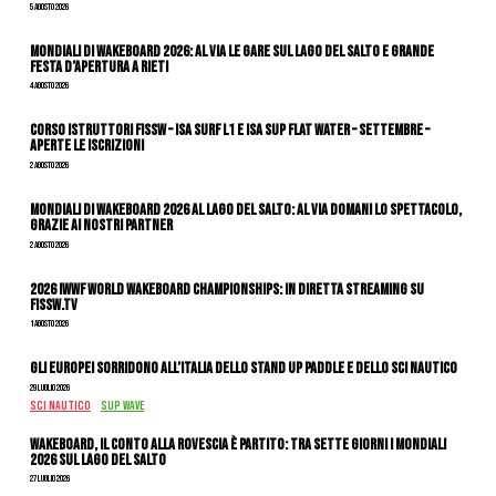
5 Agosto 2026
Mondiali di Wakeboard 2026: al via le gare sul Lago del Salto e grande
festa d’apertura a Rieti
4 Agosto 2026
CORSO ISTRUTTORI FISSW – ISA SURF L1 e ISA SUP Flat Water – SETTEMBRE –
APERTE LE ISCRIZIONI
2 Agosto 2026
Mondiali di Wakeboard 2026 al Lago del Salto: al via domani lo spettacolo,
grazie ai nostri Partner
2 Agosto 2026
2026 IWWF WORLD WAKEBOARD CHAMPIONSHIPS: IN DIRETTA STREAMING SU
FISSW.TV
1 Agosto 2026
Gli Europei sorridono all’Italia dello stand up paddle e dello sci nautico
29 Luglio 2026
SCI NAUTICO
SUP WAVE
Wakeboard, il conto alla rovescia è partito: tra sette giorni i Mondiali
2026 sul Lago del Salto
27 Luglio 2026