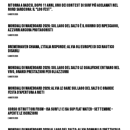
Ritorna a Badesi, dopo 11 anni, uno dei contest di surf più acclamati nel
nord Sardegna: il “Log Fest”.
6 Agosto 2026
Mondiali di Wakeboard 2026: sul Lago del Salto è il giorno dei ripescaggi,
azzurri ancora protagonisti
5 Agosto 2026
Bremerhaven chiama, l’Italia risponde: al via gli Europei di Sci Nautico
Disabili
5 Agosto 2026
Mondiali di Wakeboard 2026: sul Lago del Salto le qualifiche entrano nel
vivo, grandi prestazioni per gli azzurri
5 Agosto 2026
Mondiali di Wakeboard 2026: al via le gare sul Lago del Salto e grande
festa d’apertura a Rieti
4 Agosto 2026
CORSO ISTRUTTORI FISSW – ISA SURF L1 e ISA SUP Flat Water – SETTEMBRE –
APERTE LE ISCRIZIONI
2 Agosto 2026
Mondiali di Wakeboard 2026 al Lago del Salto: al via domani lo spettacolo,