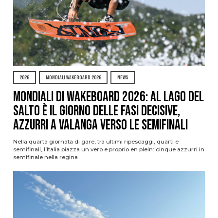
2026
MONDIALI WAKEBOARD 2026
NEWS
Mondiali di Wakeboard 2026: al Lago del
Salto è il giorno delle fasi decisive,
azzurri a valanga verso le semifinali
Nella quarta giornata di gare, tra ultimi ripescaggi, quarti e
semifinali, l’Italia piazza un vero e proprio en plein: cinque azzurri in
semifinale nella regina