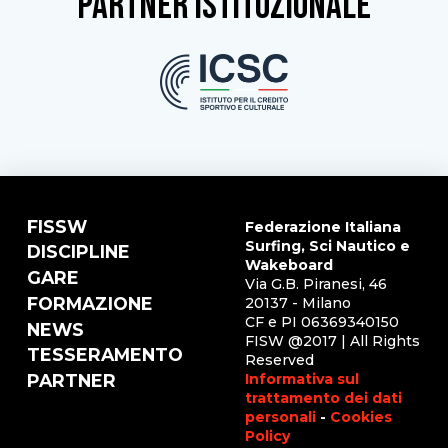
partner istituzionale
FISSW
Federazione Italiana
Surfing, Sci Nautico e
DISCIPLINE
Wakeboard
GARE
Via G.B. Piranesi, 46
FORMAZIONE
20137 - Milano
CF e PI 06369340150
NEWS
FISW @2017 | All Rights
TESSERAMENTO
Reserved
Informativa sul
PARTNER
trattamento dei dati
personali
-
Cookies
Policy