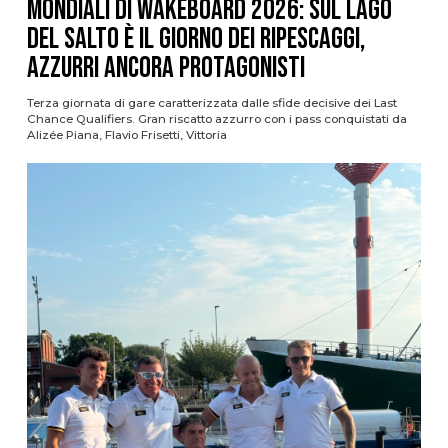
Mondiali di Wakeboard 2026: sul Lago
del Salto è il giorno dei ripescaggi,
azzurri ancora protagonisti
Terza giornata di gare caratterizzata dalle sfide decisive dei Last
Chance Qualifiers. Gran riscatto azzurro con i pass conquistati da
Alizée Piana, Flavio Frisetti, Vittoria