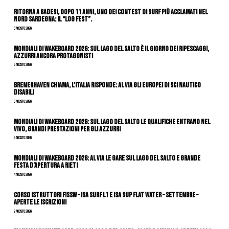
Ritorna a Badesi, dopo 11 anni, uno dei contest di surf più acclamati nel
nord Sardegna: il “Log Fest”.
6 Agosto 2026
Mondiali di Wakeboard 2026: sul Lago del Salto è il giorno dei ripescaggi,
azzurri ancora protagonisti
5 Agosto 2026
Bremerhaven chiama, l’Italia risponde: al via gli Europei di Sci Nautico
Disabili
5 Agosto 2026
Mondiali di Wakeboard 2026: sul Lago del Salto le qualifiche entrano nel
vivo, grandi prestazioni per gli azzurri
5 Agosto 2026
Mondiali di Wakeboard 2026: al via le gare sul Lago del Salto e grande
festa d’apertura a Rieti
4 Agosto 2026
CORSO ISTRUTTORI FISSW – ISA SURF L1 e ISA SUP Flat Water – SETTEMBRE –
APERTE LE ISCRIZIONI
2 Agosto 2026