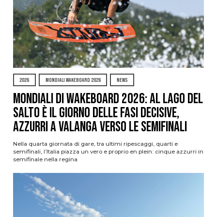
2026
MONDIALI WAKEBOARD 2026
NEWS
Mondiali di Wakeboard 2026: al Lago del
Salto è il giorno delle fasi decisive,
azzurri a valanga verso le semifinali
Nella quarta giornata di gare, tra ultimi ripescaggi, quarti e
semifinali, l’Italia piazza un vero e proprio en plein: cinque azzurri in
semifinale nella regina