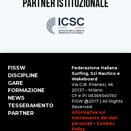
partner istituzionale
FISSW
Federazione Italiana
Surfing, Sci Nautico e
DISCIPLINE
Wakeboard
GARE
Via G.B. Piranesi, 46
FORMAZIONE
20137 - Milano
CF e PI 06369340150
NEWS
FISW @2017 | All Rights
TESSERAMENTO
Reserved
Informativa sul
PARTNER
trattamento dei dati
personali
-
Cookies
Policy