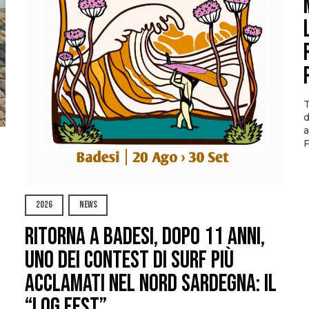
T
d
a
F
2026
NEWS
Ritorna a Badesi, dopo 11 anni,
uno dei contest di surf più
acclamati nel nord Sardegna: il
“Log Fest”.