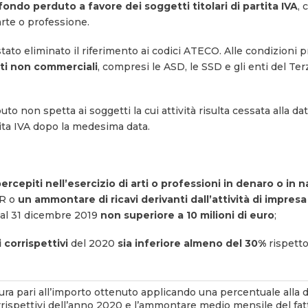
fondo perduto a favore dei soggetti titolari di partita IVA
, 
 arte o professione.
to eliminato il riferimento ai codici ATECO. Alle condizioni pr
nti non commerciali
, compresi le ASD, le SSD e gli enti del Ter
to non spetta ai soggetti la cui attività risulta cessata alla dat
ita IVA dopo la medesima data.
epiti nell’esercizio di arti o professioni in denaro o in n
UIR o
un ammontare di ricavi derivanti dall’attività di impres
o al 31 dicembre 2019
non superiore a 10 milioni di euro
;
 corrispettivi
del 2020
sia inferiore almeno del 30%
rispett
a pari all’importo ottenuto applicando una percentuale alla d
rispettivi dell’anno 2020 e l’ammontare medio mensile del fattu