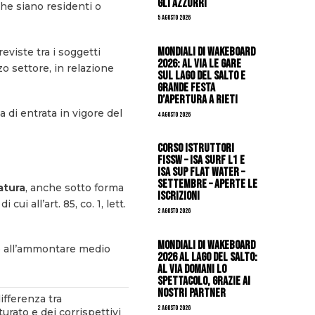
gli azzurri
che siano residenti o
5 Agosto 2026
Mondiali di Wakeboard
eviste tra i soggetti
2026: al via le gare
zo settore, in relazione
sul Lago del Salto e
grande festa
d’apertura a Rieti
a di entrata in vigore del
4 Agosto 2026
CORSO ISTRUTTORI
FISSW – ISA SURF L1 e
ISA SUP Flat Water –
SETTEMBRE – APERTE LE
atura
, anche sotto forma
ISCRIZIONI
a
di cui all’art. 85, co. 1, lett.
2 Agosto 2026
Mondiali di Wakeboard
o all’ammontare medio
2026 al Lago del Salto:
al via domani lo
spettacolo, grazie ai
nostri Partner
ifferenza tra
2 Agosto 2026
rato e dei corrispettivi