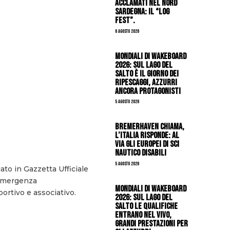
acclamati nel nord
Sardegna: il “Log
Fest”.
6 Agosto 2026
Mondiali di Wakeboard
2026: sul Lago del
Salto è il giorno dei
ripescaggi, azzurri
ancora protagonisti
5 Agosto 2026
Bremerhaven chiama,
l’Italia risponde: al
via gli Europei di Sci
Nautico Disabili
5 Agosto 2026
to in Gazzetta Ufficiale
’emergenza
Mondiali di Wakeboard
ortivo e associativo.
2026: sul Lago del
Salto le qualifiche
entrano nel vivo,
grandi prestazioni per