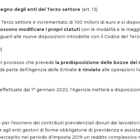
tegno degli enti del Terzo settore
(art. 13)
el Terzo settore è incrementato di 100 milioni di euro e si disp
 possono modificare i propri statuti
con le modalità e le maggi
eguarli alle nuove disposizioni introdotte con il Codice del Terz
1)
el processo che prevede
la predisposizione delle bozze dei r
da parte dell’Agenzia delle Entrate
è rinviato
alle operazioni IV
i effettuate dal 1° gennaio 2022, l’Agenzia metterà a disposizion
per l’esonero dei contributi previdenziali dovuti dai lavorator
 e agli enti gestori di forme obbligatorie di previdenza e assis
no percepito nel periodo d’imposta 2019 un reddito complessivo