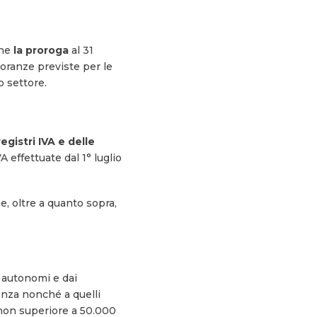
one
la proroga
al 31
oranze previste per le
o settore.
egistri IVA e delle
A effettuate dal 1° luglio
e, oltre a quanto sopra,
i autonomi e dai
tenza nonché a quelli
 non superiore a 50.000