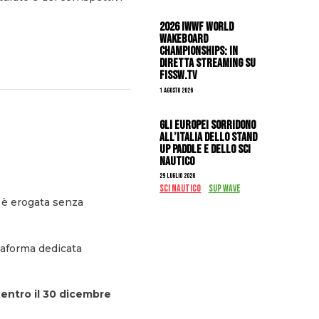
2026 IWWF WORLD
WAKEBOARD
CHAMPIONSHIPS: IN
DIRETTA STREAMING SU
FISSW.TV
1 Agosto 2026
Gli Europei sorridono
all’Italia dello stand
up paddle e dello sci
nautico
29 Luglio 2026
SCI NAUTICO
SUP WAVE
à è erogata senza
taforma dedicata
 entro il 30 dicembre