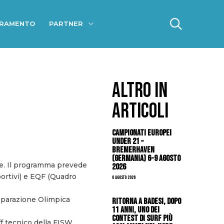
ERAMENTO
PARTNER
ALTRO IN
ARTICOLI
Campionati Europei
Under 21 –
Bremerhaven
(Germania) 6-9 agosto
nale. Il programma prevede
2026
ortivi) e EQF (Quadro
6 Agosto 2026
reparazione Olimpica
Ritorna a Badesi, dopo
11 anni, uno dei
contest di surf più
ff tecnico della FISW