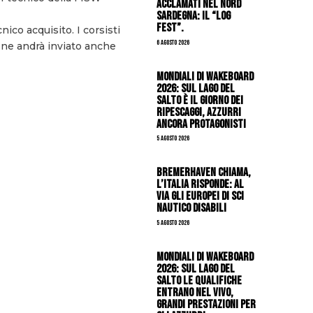
acclamati nel nord
Sardegna: il “Log
Fest”.
ico acquisito. I corsisti
6 Agosto 2026
ine andrà inviato anche
Mondiali di Wakeboard
2026: sul Lago del
Salto è il giorno dei
ripescaggi, azzurri
ancora protagonisti
5 Agosto 2026
Bremerhaven chiama,
l’Italia risponde: al
via gli Europei di Sci
Nautico Disabili
5 Agosto 2026
Mondiali di Wakeboard
2026: sul Lago del
Salto le qualifiche
entrano nel vivo,
grandi prestazioni per