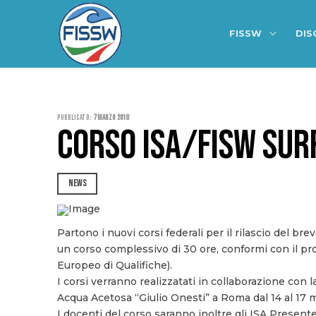
FISSW
DIS
Pubblicato:
7 Marzo 2018
CORSO ISA/FISW SURF
NEWS
Partono i nuovi corsi federali per il rilascio del br
un corso complessivo di 30 ore, conformi con il p
Europeo di Qualifiche).
I corsi verranno realizzatati in collaborazione con
Acqua Acetosa “Giulio Onesti” a Roma dal 14 al 17 
I docenti del corso saranno inoltre gli ISA Presente