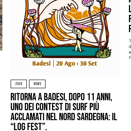
T
d
a
F
2026
NEWS
Ritorna a Badesi, dopo 11 anni,
uno dei contest di surf più
acclamati nel nord Sardegna: il
“Log Fest”.