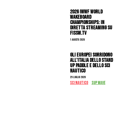
2026 IWWF WORLD
WAKEBOARD
CHAMPIONSHIPS: IN
DIRETTA STREAMING SU
FISSW.TV
1 Agosto 2026
Gli Europei sorridono
all’Italia dello stand
up paddle e dello sci
nautico
29 Luglio 2026
SCI NAUTICO
SUP WAVE