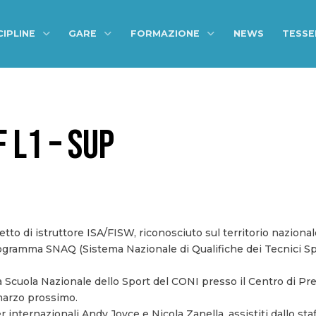
CIPLINE
GARE
FORMAZIONE
NEWS
TESS
 L1 – SUP
evetto di istruttore ISA/FISW, riconosciuto sul territorio nazio
rogramma SNAQ (Sistema Nazionale di Qualifiche dei Tecnici Sp
 la Scuola Nazionale dello Sport del CONI presso il Centro di P
marzo prossimo.
r internazionali Andy Joyce e Nicola Zanella, assistiti dallo sta