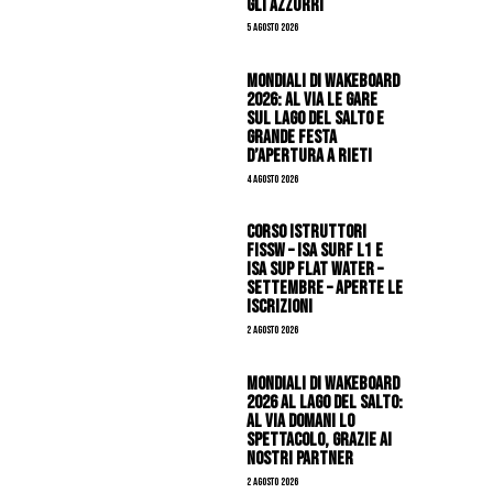
gli azzurri
5 Agosto 2026
Mondiali di Wakeboard
2026: al via le gare
sul Lago del Salto e
grande festa
d’apertura a Rieti
4 Agosto 2026
CORSO ISTRUTTORI
FISSW – ISA SURF L1 e
ISA SUP Flat Water –
SETTEMBRE – APERTE LE
ISCRIZIONI
2 Agosto 2026
Mondiali di Wakeboard
2026 al Lago del Salto:
al via domani lo
spettacolo, grazie ai
nostri Partner
2 Agosto 2026