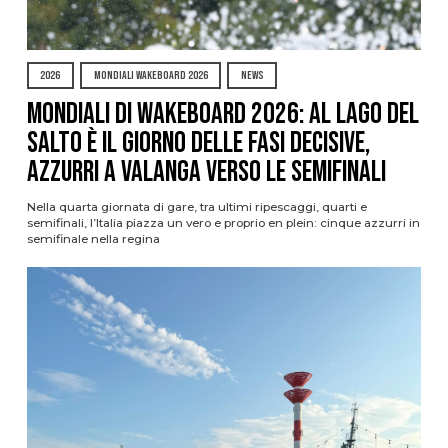
2026
MONDIALI WAKEBOARD 2026
NEWS
Mondiali di Wakeboard 2026: al Lago del
Salto è il giorno delle fasi decisive,
azzurri a valanga verso le semifinali
Nella quarta giornata di gare, tra ultimi ripescaggi, quarti e
semifinali, l’Italia piazza un vero e proprio en plein: cinque azzurri in
semifinale nella regina