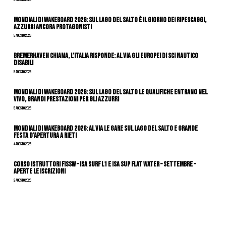
Mondiali di Wakeboard 2026: sul Lago del Salto è il giorno dei ripescaggi,
azzurri ancora protagonisti
5 Agosto 2026
Bremerhaven chiama, l’Italia risponde: al via gli Europei di Sci Nautico
Disabili
5 Agosto 2026
Mondiali di Wakeboard 2026: sul Lago del Salto le qualifiche entrano nel
vivo, grandi prestazioni per gli azzurri
5 Agosto 2026
Mondiali di Wakeboard 2026: al via le gare sul Lago del Salto e grande
festa d’apertura a Rieti
4 Agosto 2026
CORSO ISTRUTTORI FISSW – ISA SURF L1 e ISA SUP Flat Water – SETTEMBRE –
APERTE LE ISCRIZIONI
2 Agosto 2026