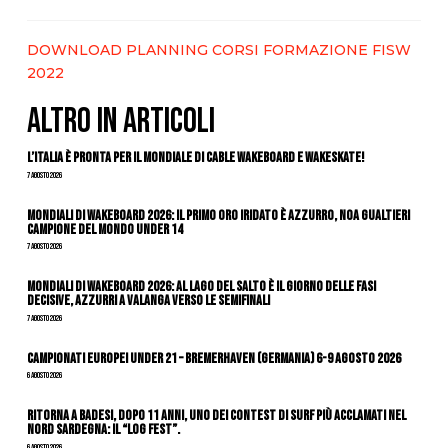
DOWNLOAD PLANNING CORSI FORMAZIONE FISW
2022
ALTRO IN ARTICOLI
L’Italia è pronta per il Mondiale di Cable Wakeboard e Wakeskate!
7 Agosto 2026
Mondiali di Wakeboard 2026: il primo oro iridato è azzurro, Noa Gualtieri
campione del mondo Under 14
7 Agosto 2026
Mondiali di Wakeboard 2026: al Lago del Salto è il giorno delle fasi
decisive, azzurri a valanga verso le semifinali
7 Agosto 2026
Campionati Europei Under 21 – Bremerhaven (Germania) 6-9 agosto 2026
6 Agosto 2026
Ritorna a Badesi, dopo 11 anni, uno dei contest di surf più acclamati nel
nord Sardegna: il “Log Fest”.
6 Agosto 2026