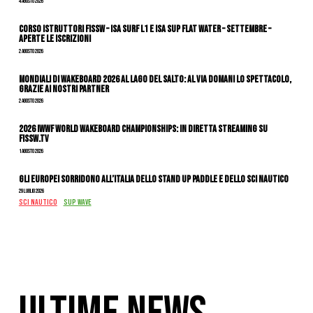
4 Agosto 2026
CORSO ISTRUTTORI FISSW – ISA SURF L1 e ISA SUP Flat Water – SETTEMBRE –
APERTE LE ISCRIZIONI
2 Agosto 2026
Mondiali di Wakeboard 2026 al Lago del Salto: al via domani lo spettacolo,
grazie ai nostri Partner
2 Agosto 2026
2026 IWWF WORLD WAKEBOARD CHAMPIONSHIPS: IN DIRETTA STREAMING SU
FISSW.TV
1 Agosto 2026
Gli Europei sorridono all’Italia dello stand up paddle e dello sci nautico
29 Luglio 2026
SCI NAUTICO
SUP WAVE