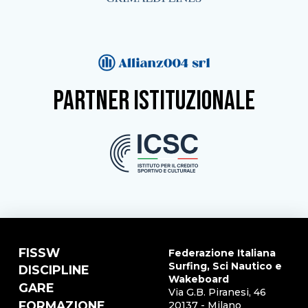
partner istituzionale
FISSW
Federazione Italiana
Surfing, Sci Nautico e
DISCIPLINE
Wakeboard
GARE
Via G.B. Piranesi, 46
FORMAZIONE
20137 - Milano