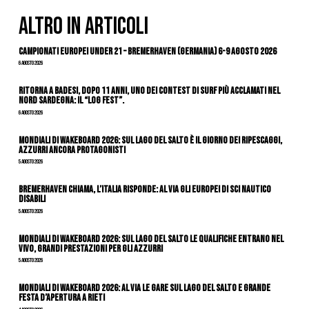
ALTRO IN ARTICOLI
Campionati Europei Under 21 – Bremerhaven (Germania) 6-9 agosto 2026
6 Agosto 2026
Ritorna a Badesi, dopo 11 anni, uno dei contest di surf più acclamati nel
nord Sardegna: il “Log Fest”.
6 Agosto 2026
Mondiali di Wakeboard 2026: sul Lago del Salto è il giorno dei ripescaggi,
azzurri ancora protagonisti
5 Agosto 2026
Bremerhaven chiama, l’Italia risponde: al via gli Europei di Sci Nautico
Disabili
5 Agosto 2026
Mondiali di Wakeboard 2026: sul Lago del Salto le qualifiche entrano nel
vivo, grandi prestazioni per gli azzurri
5 Agosto 2026
Mondiali di Wakeboard 2026: al via le gare sul Lago del Salto e grande
festa d’apertura a Rieti