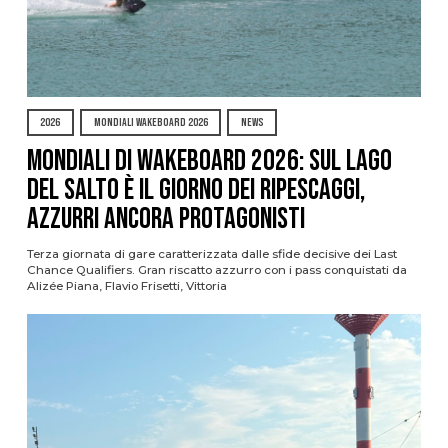
2026
MONDIALI WAKEBOARD 2026
NEWS
Mondiali di Wakeboard 2026: sul Lago
del Salto è il giorno dei ripescaggi,
azzurri ancora protagonisti
Terza giornata di gare caratterizzata dalle sfide decisive dei Last
Chance Qualifiers. Gran riscatto azzurro con i pass conquistati da
Alizée Piana, Flavio Frisetti, Vittoria