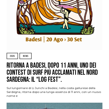
2026
NEWS
Ritorna a Badesi, dopo 11 anni, uno dei
contest di surf più acclamati nel nord
Sardegna: il “Log Fest”.
Sul lungomare di Li Junchi a Badesi, nella costa gallurese della
Sardegna, ritorna dopo una lunga assenza di 11 anni, con un nuovo
nome e