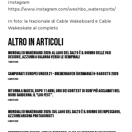
Instagram
https://www.instagram.com/weshbo_watersports/
In foto: la Nazionale di Cable Wakeboard e Cable
Wakeskate al completo
ALTRO IN ARTICOLI
Mondiali di Wakeboard 2026: al Lago del Salto è il giorno delle fasi
decisive, azzurri a valanga verso le semifinali
7 Agosto 2026
Campionati Europei Under 21 – Bremerhaven (Germania) 6-9 agosto 2026
6 Agosto 2026
Ritorna a Badesi, dopo 11 anni, uno dei contest di surf più acclamati nel
nord Sardegna: il “Log Fest”.
6 Agosto 2026
Mondiali di Wakeboard 2026: sul Lago del Salto è il giorno dei ripescaggi,
azzurri ancora protagonisti
5 Agosto 2026