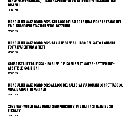
Bremerhaven chiama, l’Italia risponde: al via gli Europei di Sci Nautico
Disabili
5 Agosto 2026
Mondiali di Wakeboard 2026: sul Lago del Salto le qualifiche entrano nel
vivo, grandi prestazioni per gli azzurri
5 Agosto 2026
Mondiali di Wakeboard 2026: al via le gare sul Lago del Salto e grande
festa d’apertura a Rieti
4 Agosto 2026
CORSO ISTRUTTORI FISSW – ISA SURF L1 e ISA SUP Flat Water – SETTEMBRE –
APERTE LE ISCRIZIONI
2 Agosto 2026
Mondiali di Wakeboard 2026 al Lago del Salto: al via domani lo spettacolo,
grazie ai nostri Partner
2 Agosto 2026
2026 IWWF WORLD WAKEBOARD CHAMPIONSHIPS: IN DIRETTA STREAMING SU
FISSW.TV
1 Agosto 2026