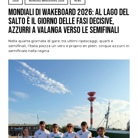
2026
MONDIALI WAKEBOARD 2026
NEWS
Mondiali di Wakeboard 2026: al Lago del
Salto è il giorno delle fasi decisive,
azzurri a valanga verso le semifinali
Nella quarta giornata di gare, tra ultimi ripescaggi, quarti e
semifinali, l’Italia piazza un vero e proprio en plein: cinque azzurri in
semifinale nella regina