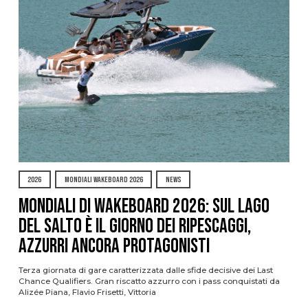
2026
MONDIALI WAKEBOARD 2026
NEWS
Mondiali di Wakeboard 2026: sul Lago
del Salto è il giorno dei ripescaggi,
azzurri ancora protagonisti
Terza giornata di gare caratterizzata dalle sfide decisive dei Last
Chance Qualifiers. Gran riscatto azzurro con i pass conquistati da
Alizée Piana, Flavio Frisetti, Vittoria