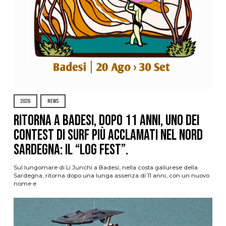
2026
NEWS
Ritorna a Badesi, dopo 11 anni, uno dei
contest di surf più acclamati nel nord
Sardegna: il “Log Fest”.
Sul lungomare di Li Junchi a Badesi, nella costa gallurese della
Sardegna, ritorna dopo una lunga assenza di 11 anni, con un nuovo
nome e