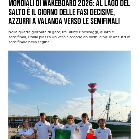
Mondiali di Wakeboard 2026: al Lago del
Salto è il giorno delle fasi decisive,
azzurri a valanga verso le semifinali
Nella quarta giornata di gare, tra ultimi ripescaggi, quarti e
semifinali, l’Italia piazza un vero e proprio en plein: cinque azzurri in
semifinale nella regina