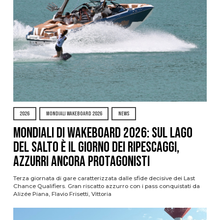
2026
MONDIALI WAKEBOARD 2026
NEWS
Mondiali di Wakeboard 2026: sul Lago
del Salto è il giorno dei ripescaggi,
azzurri ancora protagonisti
Terza giornata di gare caratterizzata dalle sfide decisive dei Last
Chance Qualifiers. Gran riscatto azzurro con i pass conquistati da
Alizée Piana, Flavio Frisetti, Vittoria