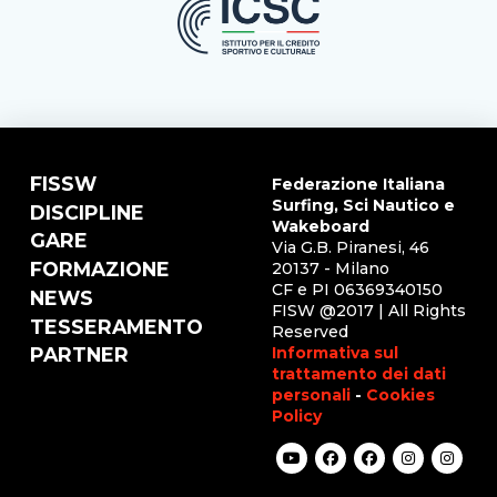
FISSW
Federazione Italiana
Surfing, Sci Nautico e
DISCIPLINE
Wakeboard
GARE
Via G.B. Piranesi, 46
FORMAZIONE
20137 - Milano
CF e PI 06369340150
NEWS
FISW @2017 | All Rights
TESSERAMENTO
Reserved
Informativa sul
PARTNER
trattamento dei dati
personali
-
Cookies
Policy