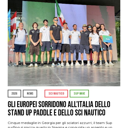
2026
NEWS
SCI NAUTICO
SUP WAVE
Gli Europei sorridono all’Italia dello
stand up paddle e dello sci nautico
Cinque medaglie in Georgia per gli sciatori azzurri; il team Sup
surfing si piazza quarto in Spagna e conquista un argento e un