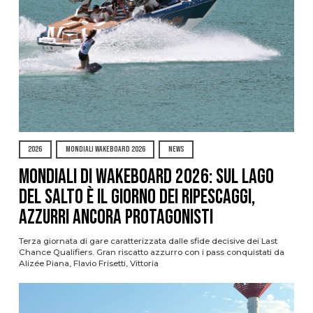
2026
MONDIALI WAKEBOARD 2026
NEWS
Mondiali di Wakeboard 2026: sul Lago
del Salto è il giorno dei ripescaggi,
azzurri ancora protagonisti
Terza giornata di gare caratterizzata dalle sfide decisive dei Last
Chance Qualifiers. Gran riscatto azzurro con i pass conquistati da
Alizée Piana, Flavio Frisetti, Vittoria