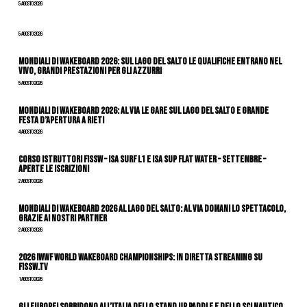
5 Agosto 2026
5 Agosto 2026
Mondiali di Wakeboard 2026: sul Lago del Salto le qualifiche entrano nel
vivo, grandi prestazioni per gli azzurri
5 Agosto 2026
Mondiali di Wakeboard 2026: al via le gare sul Lago del Salto e grande
festa d’apertura a Rieti
4 Agosto 2026
CORSO ISTRUTTORI FISSW – ISA SURF L1 e ISA SUP Flat Water – SETTEMBRE –
APERTE LE ISCRIZIONI
2 Agosto 2026
Mondiali di Wakeboard 2026 al Lago del Salto: al via domani lo spettacolo,
grazie ai nostri Partner
2 Agosto 2026
2026 IWWF WORLD WAKEBOARD CHAMPIONSHIPS: IN DIRETTA STREAMING SU
FISSW.TV
1 Agosto 2026
Gli Europei sorridono all’Italia dello stand up paddle e dello sci nautico