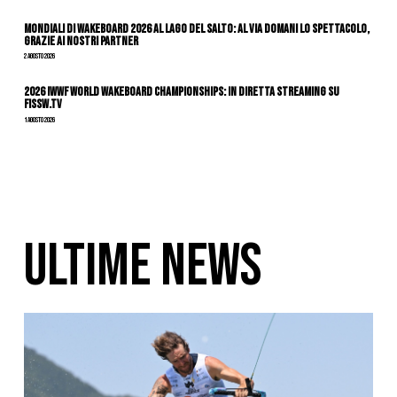
Mondiali di Wakeboard 2026 al Lago del Salto: al via domani lo spettacolo,
grazie ai nostri Partner
2 Agosto 2026
2026 IWWF WORLD WAKEBOARD CHAMPIONSHIPS: IN DIRETTA STREAMING SU
FISSW.TV
1 Agosto 2026
ULTIME NEWS