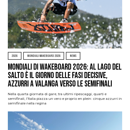
2026
MONDIALI WAKEBOARD 2026
NEWS
Mondiali di Wakeboard 2026: al Lago del
Salto è il giorno delle fasi decisive,
azzurri a valanga verso le semifinali
Nella quarta giornata di gare, tra ultimi ripescaggi, quarti e
semifinali, l’Italia piazza un vero e proprio en plein: cinque azzurri in
semifinale nella regina