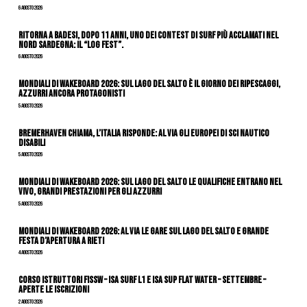
6 Agosto 2026
Ritorna a Badesi, dopo 11 anni, uno dei contest di surf più acclamati nel
nord Sardegna: il “Log Fest”.
6 Agosto 2026
Mondiali di Wakeboard 2026: sul Lago del Salto è il giorno dei ripescaggi,
azzurri ancora protagonisti
5 Agosto 2026
Bremerhaven chiama, l’Italia risponde: al via gli Europei di Sci Nautico
Disabili
5 Agosto 2026
Mondiali di Wakeboard 2026: sul Lago del Salto le qualifiche entrano nel
vivo, grandi prestazioni per gli azzurri
5 Agosto 2026
Mondiali di Wakeboard 2026: al via le gare sul Lago del Salto e grande
festa d’apertura a Rieti
4 Agosto 2026
CORSO ISTRUTTORI FISSW – ISA SURF L1 e ISA SUP Flat Water – SETTEMBRE –
APERTE LE ISCRIZIONI
2 Agosto 2026