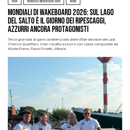
2026
MONDIALI WAKEBOARD 2026
NEWS
Mondiali di Wakeboard 2026: sul Lago
del Salto è il giorno dei ripescaggi,
azzurri ancora protagonisti
Terza giornata di gare caratterizzata dalle sfide decisive dei Last
Chance Qualifiers. Gran riscatto azzurro con i pass conquistati da
Alizée Piana, Flavio Frisetti, Vittoria